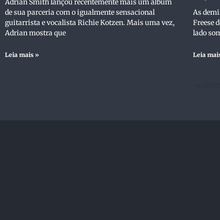
Adrian Smith lançou recentemente mais um álbum
de sua parceria com o igualmente sensacional
As demi
guitarrista e vocalista Richie Kotzen. Mais uma vez,
Freese 
Adrian mostra que
lado som
Leia mais »
Leia mai
« Ante