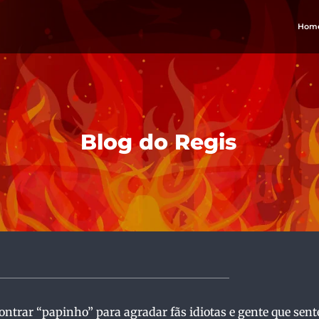
Hom
Blog do Regis
ontrar “papinho” para agradar fãs idiotas e gente que sent