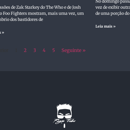
No domingo passa
ssões de Zak Starkey do The Who e de Josh
vez de exibir outr
do Foo Fighters mostram, mais uma vez, um
de uma porção d
brio dos bastidores de
Leia mais »
s »
rior
1
2
3
4
5
Seguinte »