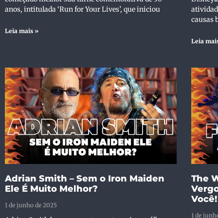
anos, intitulada ‘Run for Your Lives’, que iniciou
ativida
causas 
Leia mais »
Leia mai
Adrian Smith – Sem o Iron Maiden
The W
Ele É Muito Melhor?
Vergo
Você!
1 de junho de 2025
1 de junh