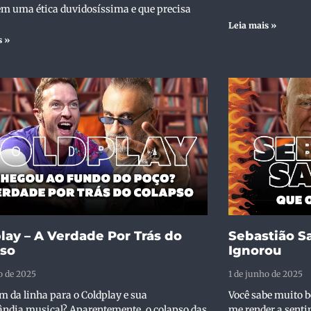
 em uma ética duvidosíssima e que precisa
Leia mais »
s »
lay – A Verdade Por Trás do
Sebastião Sa
pso
Ignorou
o de 2025
1 de junho de 2025
im da linha para o Coldplay e sua
Você sabe muito 
ândia musical? Aparentemente, o colapso das
me render a sent