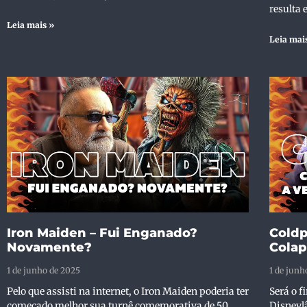
resulta
Leia mais »
Leia mai
Iron Maiden – Fui Enganado?
Coldp
Novamente?
Cola
1 de junho de 2025
1 de junh
Pelo que assisti na internet, o Iron Maiden poderia ter
Será o f
começado melhor sua turnê comemorativa de 50
Disneyl