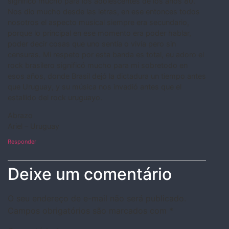
significó mucho para los adolescentes de los años 80.
Nos dio mucho desde las letras, en ese entonces todos
nosotros el aspecto musical siempre era secundario,
porque lo principal en ese momento era poder hablar,
poder decir cosas que uno sentía o vivía pero sin
censuras. Mi respeto por esta banda es total, eu adoro el
rock brasilero significó mucho para mi sobretodo en
esos años, donde Brasil dejó la dictadura un tiempo antes
que Uruguay, y su música nos invadió antes que el
estallido del rock uruguayo.
Abrazo
Ariel – Uruguay
Responder
Deixe um comentário
O seu endereço de e-mail não será publicado.
Campos obrigatórios são marcados com
*