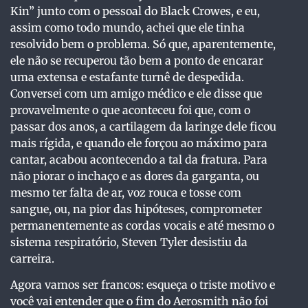
Kin” junto com o pessoal do Black Crowes, e eu,
assim como todo mundo, achei que ele tinha
resolvido bem o problema. Só que, aparentemente,
ele não se recuperou tão bem a ponto de encarar
uma extensa e estafante turnê de despedida.
Conversei com um amigo médico e ele disse que
provavelmente o que aconteceu foi que, com o
passar dos anos, a cartilagem da laringe dele ficou
mais rígida, e quando ele forçou ao máximo para
cantar, acabou acontecendo a tal da fratura. Para
não piorar o inchaço e as dores da garganta, ou
mesmo ter falta de ar, voz rouca e tosse com
sangue, ou, na pior das hipóteses, comprometer
permanentemente as cordas vocais e até mesmo o
sistema respiratório, Steven Tyler desistiu da
carreira.
Agora vamos ser francos: esqueça o triste motivo e
você vai entender que o fim do Aerosmith não foi