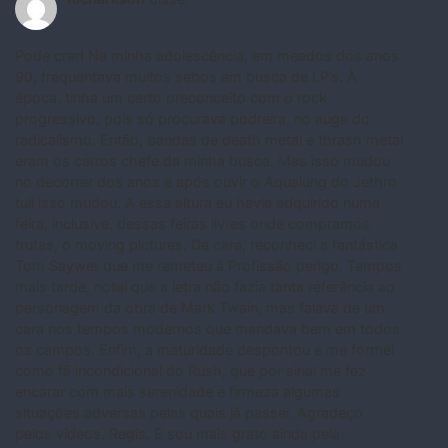
Pode crer! Na minha adolescência, em meados dos anos
90, frequentava muitos sebos em busca de LP’s. À
época, tinha um certo preconceito com o rock
progressivo, pois só procurava podreira, no auge do
radicalismo. Então, bandas de death metal e thrash metal
eram os carros chefe da minha busca. Mas isso mudou
no decorrer dos anos e após ouvir o Aqualung do Jethro
tull isso mudou. A essa altura eu havia adquirido numa
feira, inclusive, dessas feiras livres onde compramos
frutas, o moving pictures. De cara, reconheci a fantástica
Tom Saywer que me remeteu à Profissão perigo. Tempos
mais tarde, notei que a letra não fazia tanta referência ao
personagem da obra de Mark Twain, mas falava de um
cara nos tempos modernos que mandava bem em todos
os campos. Enfim, a maturidade despontou e me formei
como fã incondicional do Rush, que por sinal me fez
encarar com mais serenidade e firmeza algumas
situações adversas pelas quais já passei. Agradeço
pelos vídeos, Regis. E sou mais grato ainda pela