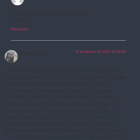
Obrigado pelas palavras gentis, Kelvio.
Abraço!
Responder
15 de janeiro de 2020 às 09:08
Daniel
disse:
Lembro-me como hoje quando cheguei na casa do meu
amigo Sérgio Santa Rosa, o vulgo e popular Santa, lá pelo
ano de 1988 e ele estava ouvindo Rush. Eu ouvia e
tentava associar aquela música com o Rush que eu
conhecia, aquela figura onipresente nos programas de
música dos anos 80 com video clips da fase “new wave”
( que na época eu odiava e hoje gosto muito mas
entenda que eu tinha 15 anos ) e minhas sinapses não
conseguiam fazer a conexão. Meu amigo Santa tinha
feito uma coletânea em fita cassete cromo de 90 minutos
com as melhores músicas, na opinião dele claro, da fase