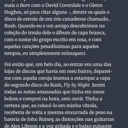
mais o
Burn
com o David Coverdale e o Glenn
Hughes, só para citar alguns -, dentre os quais o
disco de estreia de um trio canadense chamado…
Rush. Quando eu e um amigo descobrimos na
coleção do irmão dele o álbum de capa branca,
com o nome do grupo escrito em rosa, e com
aquelas canções pesadíssimas para aqueles
tempos, eu simplesmente enlouqueci.
Foi então que, um belo dia, ao entrar em uma das
lojas de discos que havia em meu bairro, deparei-
me com aquela coruja imensa a estampar a capa
do segundo disco do Rush,
Fly by Night
. Juntei
todas as notas amassadas que tinha em meus
bolsos e comprei na hora, sem ouvir. Tinha a
certeza que, ao colocá-lo em minha vitrola,
receberia de volta a mesma enxurrada de peso na
bateria de John Rutsey, as distorções nas guitarras
de Alex Lifeson e a voz gritada e o baixo pulsante