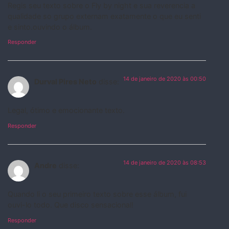
Regis seu texto sobre o Fly by night e sua reverencia a
qualidade so grupo externam exatamente o que eu senti
e sinto.ouvindo o álbum.
Responder
14 de janeiro de 2020 às 00:50
Durval Pires Neto
disse:
Legal, ótimo e emocionante texto.
Responder
14 de janeiro de 2020 às 08:53
Andre
disse:
Quando li o seu primeiro texto sobre esse álbum, fui
ouvi-lo todo. Que disco sensacional!
Responder