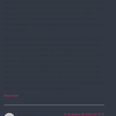
1974-1981 do Rush e gostei tanto daquela seleção de
músicas que comprei uma fita scotch de 90 minutos para
copiar a fita do meu amigo. Primeiro que por algum
motivo a minha fita não tinha exatamente 90 minutos
como dizia ter logo somente uns 70 minutos foram parar
na minha fita.
Algum tempo depois meu irmão comprou o Fly By Night
e o Farewell To Kings em LP que eu ouvia toda semana
mas já era um convertido em rock progressivo, mas
nunca cheguei a perder esse sentimento que tive ao ouvir
o Fly By Night, como descreveu o Régis muito bem e
melhor do que eu poderia fazer. Domingo ‘a noite antes
de dormir ouvi o Fly By Night depois de ver o video do
Regis sobre o Neil Peart e me veio essa lembrança toda
de anos e anos ouvindo Rush primeiro como uma banda
legal e depois como um dos meus favoritos.
Responder
15 de janeiro de 2020 às 12:12
Richarkson
disse: