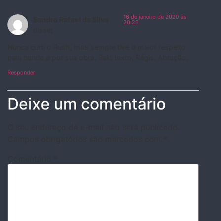
16 de janeiro de 2020 às
Sandro Rafael da Silva
20:25
disse:
Nunca curti o Rush, mas sempre tive o maior respeito
pela banda e por sua obra. Belo texto, Régis. Abração.
Responder
Deixe um comentário
O seu endereço de e-mail não será publicado.
Campos obrigatórios são marcados com
*
Comentário
*