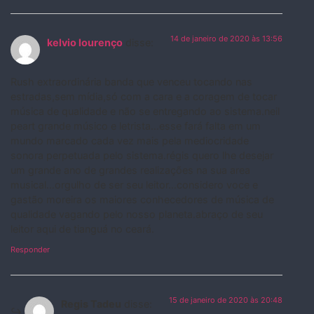
14 de janeiro de 2020 às 13:56
kelvio lourenço
disse:
Rush extraordinária banda que venceu tocando nas
estradas,sem mídia,só com a cara e a coragem de tocar
música de qualidade e não se entregando ao sistema.neil
peart grande músico e letrista…esse fará falta em um
mundo marcado cada vez mais pela mediocridade
sonora perpetuada pelo sistema.régis quero lhe desejar
um grande ano de grandes realizações na sua area
musical…orgulho de ser seu leitor…considero voce e
gastão moreira os maiores conhecedores de música de
qualidade vagando pelo nosso planeta.abraço de seu
leitor aqui de tianguá no ceará.
Responder
15 de janeiro de 2020 às 20:48
Regis Tadeu
disse: