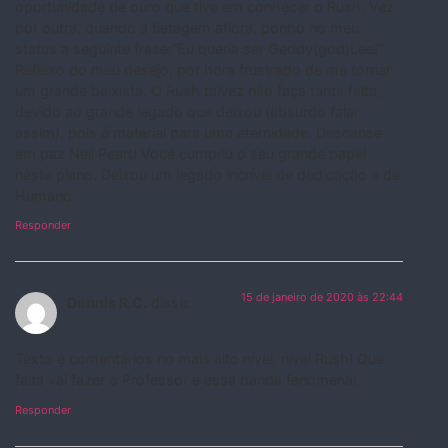
oportunidade de ouro que tive em conhecer o Rush. Vez
por outra, quando a tietagem aflora, ponho no meu
status a seguinte frase:”Eu queria ser Geddy(god)Lee!”
Reflexo do meu desejo, por hora frustrado de me tornar
um grande baixista. O Rush talvez não faça tanta falta,
devido ao grande legado que deixou (absurdo falar
assim), pois é material para uma eternidade. Descanse
em paz Neil Peart! Você cumpriu o seu grande papel
neste plano. Deixou um legado incrível de dedicação e de
Humano.
Responder
15 de janeiro de 2020 às 22:44
Dennis R.C.
disse:
Texto e comentários no mais alto nível, nível Rush! Que
falta vai fazer o Professor e essa banda fenomenal.
Responder