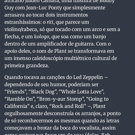
africano Juldeh Camara, uma mistura de Buddy
Guy com Jean-Luc Ponty que simplesmente
arrasava ao tocar dois instrumentos
estranhíssimos: o
riti
, que parece um
violino/rabeca, só que tocado com um arco e sem a
flecha, e um
kologo
, que soa como um banjo
dentro de um amplificador de guitarra. Com o
apoio deles, o som de Plant se transformava em
um imenso caleidoscópio multiétnico cultural de
primeira grandeza.
Quando tocava as canções do Led Zeppelin –
dependendo de seu humor, poderiam ser
“Friends”, “Black Dog”, “Whole Lotta Love”,
“Ramble On”, “Bron-y-aur Stomp”, “Going to
California” e, claro, “Rock and Roll” –, Plant
orgulhosamente desconstruía os arranjos, a ponto
de só reconhecermos as mesmas quando as letras
começavam a brotar da boca do vocalista, assim
como costumava fazer um de seus ídolos, Bob