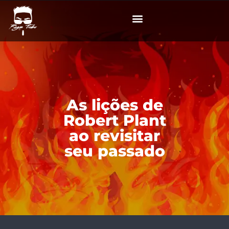
As lições de
Robert Plant
ao revisitar
seu passado