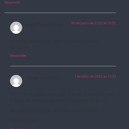
Responder
30 de junho de 2020 às 12:52
Regis Tadeu
disse:
Obrigado pelo elogio. Nem sonhe em me ver
dançando…
Responder
1 de julho de 2020 às 12:32
Thiago R.M
disse:
kkkkkkkk Ih rapaiz, que papo é esse, tá querendo ver
o Régis no ‘Dancing down on the Sunset Strip’… ♫
No poledance e jogar as notas de 20 dólares
Vruuummmm