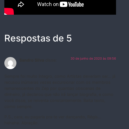
Respostas de 5
30 de junho de 2020 às 09:56
Sandro Silva
disse:
Sempre foi muito íntegro, como Artistas deveriam ser… já
recusou inúmeras vezes excursionar com os membros
remanescentes do Zep por quantias obscenas de
dinheiro, já declarou que não irá lançar biografia, e como
você disse, se reiventa constantemente. Baita texto,
como sempre.
P.S., cara, eu pagaria pra te ver dançando, Régis…
hehehe. Abração.