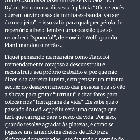
Dylan. Foi como se dissesse à plateia “Ok, se vocês
querem ouvir coisas da minha ex-banda, vai ser
do meu jeito”. E isso valia para qualquer pérola de
repertório alheio: lembro uma ocasião que só
reconheci “Spoonful”, de Howlin’ Wolf, quando
Plant mandou o refrão…
Fiquei pensando na maneira como Plant foi
tremendamente corajoso a desconstruiu e
reconstruiu seu próprio trabalho e, por que não
dizer, sua carreira inteira, sem pensar um minuto
sequer no desapontamento das pessoas que só vão
a shows para gritar “urrrúuu” e tirar fotos para
colocar nos “Instagrans da vida”. Ele sabe que o
passado do Led Zeppelin será uma carcaça que
terá que carregar para o resto da vida. Por isso,
quando resolve agradar às plateias, é como se
jogasse uns amendoins cheios de LSD para
elefantes domesticados. Isso faz todo o sentido do