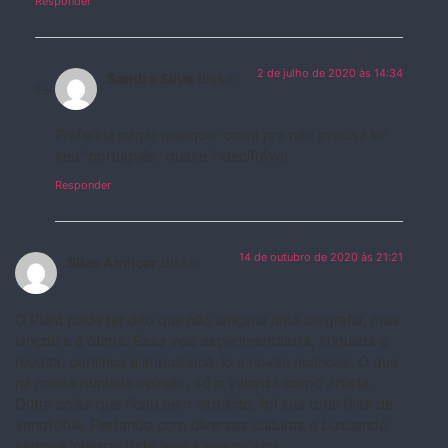
Responder
2 de julho de 2020 às 14:34
Sandro Silva
disse:
Preferiria pagar qualquer coisa pra não precisa ler
seu “português” quase indecifrável.
Responder
14 de outubro de 2020 às 21:21
Silas Amilcar
disse:
O Plant pode ter dito que não lançaria uma biografia, mas
lançou e é ótima. Essa veia experimentalista, irriquieta e
revolta, continua a impulsioná-lo a novas nuances. O que
na minha humilde opinião, só o valoriza como artista.
Outra coisa que ficou bem explícito, foi sua total falta de
xenofobia. Flertando com diversas culturas e buscando
sempre integrar tudo isso à sua música.