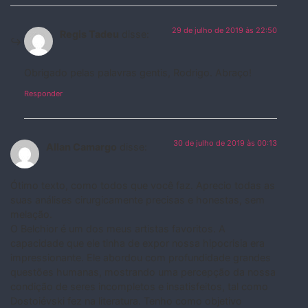
29 de julho de 2019 às 22:50
Regis Tadeu
disse:
Obrigado pelas palavras gentis, Rodrigo. Abraço!
Responder
30 de julho de 2019 às 00:13
Allan Camargo
disse:
Ótimo texto, como todos que você faz. Aprecio todas as
suas análises cirurgicamente precisas e honestas, sem
melação.
O Belchior é um dos meus artistas favoritos. A
capacidade que ele tinha de expor nossa hipocrisia era
impressionante. Ele abordou com profundidade grandes
questões humanas, mostrando uma percepção da nossa
condição de seres incompletos e insatisfeitos, tal como
Dostoiévski fez na literatura. Tenho como objetivo