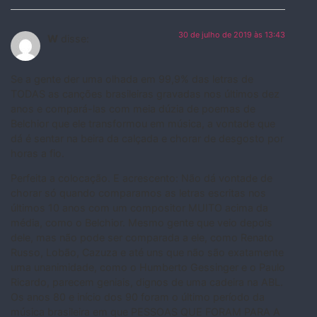
30 de julho de 2019 às 13:43
W
disse:
Se a gente der uma olhada em 99,9% das letras de
TODAS as canções brasileiras gravadas nos últimos dez
anos e compará-las com meia dúzia de poemas de
Belchior que ele transformou em música, a vontade que
dá é sentar na beira da calçada e chorar de desgosto por
horas a fio.
Perfeita a colocação. E acrescento: Não dá vontade de
chorar só quando comparamos as letras escritas nos
últimos 10 anos com um compositor MUITO acima da
média, como o Belchior. Mesmo gente que veio depois
dele, mas não pode ser comparada a ele, como Renato
Russo, Lobão, Cazuza e até uns que não são exatamente
uma unanimidade, como o Humberto Gessinger e o Paulo
Ricardo, parecem geniais, dignos de uma cadeira na ABL.
Os anos 80 e início dos 90 foram o último período da
música brasileira em que PESSOAS QUE FORAM PARA A