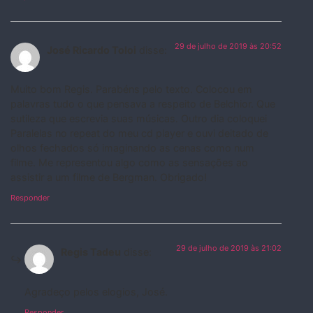
29 de julho de 2019 às 20:52
José Ricardo Toloi
disse:
Muito bom Regis. Parabéns pelo texto. Colocou em
palavras tudo o que pensava a respeito de Belchior. Que
sutileza que escrevia suas músicas. Outro dia coloquei
Paralelas no repeat do meu cd player e ouvi deitado de
olhos fechados só imaginando as cenas como num
filme. Me representou algo como as sensações ao
assistir a um filme de Bergman. Obrigado!
Responder
29 de julho de 2019 às 21:02
Regis Tadeu
disse:
Agradeço pelos elogios, José.
Responder