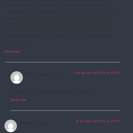
provocadoras, críticas e em grande parte das vezes
melancólicas. Parece que, como na sua ‘A Palo Seco’, ele
queria mesmo ‘cortar’ a carne do ouvintes com o seu
canto. Faz muita falta na nossa música um compositor
genial como ele. Obrigado pelo post e siga com o seu
excelente trabalho (seus videos e críticas são ótimos!).
Grande abraço.
Responder
2 de agosto de 2019 às 09:58
Regis Tadeu
disse:
Obrigado pelo elogio e audiência, Manuel.
Responder
31 de julho de 2019 às 08:14
Sandro
disse: