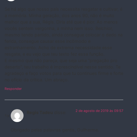
Se há algo que nosso país necessita resgatar e cultivar, é
a memória. Minha geração, dos anos 90, não é muito
melhor que a sua, Régis. Diria até que é pior. Ao menos
vocês sentem vergonha, a minha nem isso. Belchior,
mesmo tendo partido, ainda consegue colocar o dedo na
ferida, consegue causar esse incômodo e
estranhamento. Acho de extrema necessidade esse
resgate, e eu vejo que teu texto fez essa função.
E mesmo que não pareça, que seja uma “pregação pro
deserto”, teu trabalho é imprescindível nesse sentido. Te
agradeço e faço votos para que tu continues firme e forte
no ofício da crítica. Um abraço.
Responder
2 de agosto de 2019 às 09:57
Regis Tadeu
disse:
Obrigado pelas palavras gentis, Guilherme.