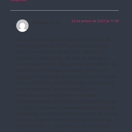
24 de janeiro de 2022 às 17:49
Adriano
disse:
Gosto da maturidade de suas críticas, Régis. No
entanto gostaria de fazer aqui uma pontuação
sobre um momento de seu texto: desilusão,
lamento e fracasso são, de fato, as marcas de
“Como nossos pais”. Mas associar este estado de
espírito a um “desmascaramento” termina por
deslocar o tom de um lamento triste para o de um
rancor denuncista, movimento claro no texto pelo
uso de aspas em “revolucionário”. É uma
interpretação que me parece constrastar
equivocadamente com a dor pungente dos versos
do bardo sobralense – inclusive porque ali o plural
majestático coloca o eu lírico como alvo do próprio
lamento, aspecto reconhecido quando você fala
em “autocritica” -, que retira sua dor e sua força