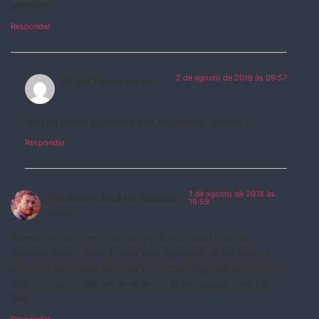
presente.
Responder
2 de agosto de 2019 às 09:57
Regis Tadeu
disse:
Sou eu quem agradece por seu elogio, Kleber.
Responder
1 de agosto de 2019 às
Claudinei José de Oliveira
19:59
disse:
Pensa que esqueci quando você escreveu que ele
cantava como “uma gralha com laringite”, lá na Mosh?
Kkkkkkk Brincadeiras a parte, minha preferida é “Como o
Diabo gosta”, pela verve anarquista de causar inveja em
Raul.