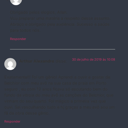
Obrigado pelos elogios, Allan.
Vou preparar uma matéria a respeito desse assunto.
Abraço e obrigado pela audiência. Sucesso e saúde
para todos nós.
Responder
30 de julho de 2019 às 10:08
Arthur Alexandre
disse:
Exatamente!!! Foi um gênio! Aprendi a ouvir e gostar de
Belchior com meu avô na sua casa de praia em Porto
seguro , eu com 12 anos ficava só escutando bem do
fundo da vitrola do meu avô as canções do Belchior, que
vinham do seu quarto. Foi mágico a primeira vez que
ouvi. Sai vasculhando tudo e hj graças a meu avô sou um
fã da obra desse gênio.
Responder