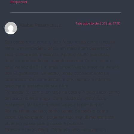
Responder
1 de agosto de 2019 às 17:01
Kleber Peters
disse:
Seu canto torto cortou, feito faca, nossa carne e nossa
alma. Um verdadeiro oásis em meio a um deserto de
auto-crítica e competência. Aprecio muito sua obra,
desde a adolescência, quando conheci ‘Como nossos
pais’ na voz da Elis e, mais tarde, ‘Negro amor’ na versão
dos Engenheiros. Só então, tendo conhecimento do
compositor de tais músicas, pude, usando a Internet,
procurar o restante de sua obra.
‘Paralelas’ foi como um tapa na cara e ‘A palo seco’ como
um soco no estômago. Com ‘Medo de avião’ ficou,
realmente, fácil de entender “aquele toque Beatle”.
Por seu final, recluso, tenho receio de taxá-lo como
louco. Gênio que foi, pode ter sido seu último ato para
atirar em nossa cara a nossa hipocrisia.
Excelente texto, Regis. Obrigado pelo maravilhoso