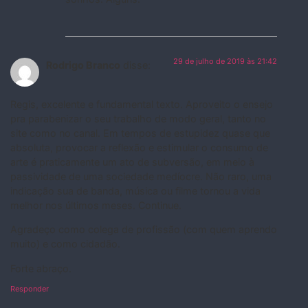
29 de julho de 2019 às 21:42
Rodrigo Branco
disse:
Regis, excelente e fundamental texto. Aproveito o ensejo
pra parabenizar o seu trabalho de modo geral, tanto no
site como no canal. Em tempos de estupidez quase que
absoluta, provocar a reflexão e estimular o consumo de
arte é praticamente um ato de subversão, em meio à
passividade de uma sociedade medíocre. Não raro, uma
indicação sua de banda, música ou filme tornou a vida
melhor nos últimos meses. Continue.
Agradeço como colega de profissão (com quem aprendo
muito) e como cidadão.
Forte abraço.
Responder