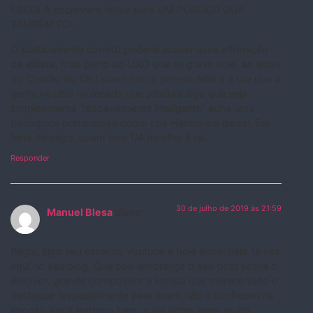
ESCOLA escreviam letras para UM PÚBLICO QUE
TAMBÉM FOI.
O politicamente correto poderia acusar essa afirmação
de elitista, mas perto do LIXO que se grava hoje, as letras
do Chorão do CBJ soam como poesia. Não é à toa que a
gente vê uma molecada que procura algo que seja
simplesmente “razoavelmente inteligente” ache uma
babaquice pretensiosa como Los Hermanos genial. Em
terra de cego, quem tem 1/4 de olho é rei.
Responder
30 de julho de 2019 às 21:59
Manuel Blesa
disse:
Régis, sigo seu canal no youtube e hoje entrei pela 1a vez
aqui no seu blog. Que boa lembrança o seu post sobre o
Belchior, grande compositor e letrista que merece todo o
destaque (especialmente para quem não o conheceu na
época). Você lembrou bem, suas letras eram muito