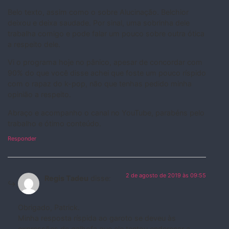
Belo texto, assim como o sobre Alucinação. Belchior
deixou e deixa saudade. Por sinal, uma sobrinha dele
trabalha comigo e pode falar um pouco sobre outra ótica
a respeito dele.
Vi o programa hoje no pânico, apesar de concordar com
90% do que você disse achei que foste um pouco ríspido
com o rapaz do k-pop, não que tenhas pedido minha
opinião a respeito.
Abraço e acompanho o canal no YouTube, parabéns pelo
trabalho e ótimo conteúdo.
Responder
2 de agosto de 2019 às 09:55
Regis Tadeu
disse:
Obrigado, Patrick.
Minha resposta ríspida ao garoto se deveu às
expressões de galhofa que ele tentou endereçar a