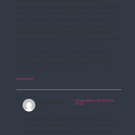
justamente do fato de ter vivido tudo sem
máscaras. Se parte daquela geração se locupletaria
depois, outra parte morreu por ideais irrevogáveis.
Nesta outra parte se reconhecia o poeta e o exílio e
busca de seus últimos anos de vida parecem tê-lo
justificado. Se figuras como Olavo de Carvalho
acham que os versos de Belchior são um cuspe na
hipocrisia de uma geração revolucionária de
sonhos vendidos (Cazuza surge uma geração
depois e pôde deglutir isso melhor), suas aspas
me parecem demonstrar um acordo com essa
ideia.
Responder
24 de janeiro de 2022 às
Regis Tadeu
21:02
disse:
Discordo de TUDO que venha de Olavo de
Carvalho. E também discordo de sua análise. Eu
vivi aquela época e sei do que estou falando…