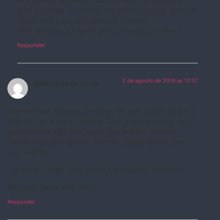
mim. E “amigo” é mesmo uma palavra que só deve ser
usada com pessoas realmente próxima.
Mais uma vez, obrigado pelos elogios e audiência.
Responder
2 de agosto de 2019 às 13:37
Valmir Lopes
disse:
Quando ouço Belchior, fortaleço em mim a ideia de que a
vida não faz o menor sentido. Mas já que estamos aqui,
que façamos algo com aquilo que fizeram conosco.
“Posso fugir para ignorar, mas não posso ignorar que
fujo” (Sartre)
“De carrão chego mais rápido à revolução”. (Belchior)
Obrigado Regis, pelo texto.
Responder