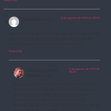
Responder
2 de agosto de 2019 às 09:56
Regis Tadeu
disse:
Não lembro de ter me referido a ele nesses termos em
alguma matéria da Mosh. Aliás, não lembro de ter
escrito qualquer texto a respeito dele por lá…
Responder
2 de agosto de 2019 às
Claudinei José de
18:35
Oliveira
disse:
Deculpe-me. Foi falta de memória minha, afinal lá
se vão bem uns 15 anos. Fui conferir, pois guardo
as revistas e os temos citados acima foram
usados para se referir ao Fagner e à canção
Noturno. Do Belchior você disse que parece que ele
gravou seus discos gripado. Foi numa matéria