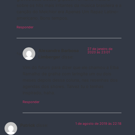
sobre os hits mais irritantes da música brasileira e a
canção do Melchior era Apenas Um Rapaz Latino-
americano. Bons tempos.
Responder
27 de janeiro de
Alexandre Barbosa
2020 às 23:01
Limberger
disse:
Vim do futuro para dizer que ele chamou a Elba
Ramalho de gralha com laringite um ou dois
meses depois dessa coluna, nas resenhas dos
agendas dos shows. Talvez tu o tenhas
inspirado, haha.
Responder
1 de agosto de 2019 às 22:18
Patrick
disse: