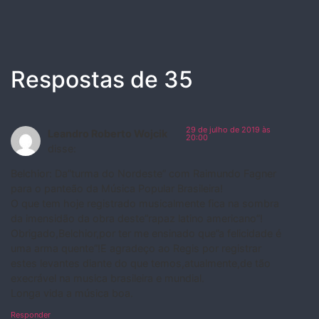
Respostas de 35
29 de julho de 2019 às
Leandro Roberto Wojcik
20:00
disse:
Belchior: Da”turma do Nordeste” com Raimundo Fagner
para o panteão da Música Popular Brasileira!
O que tem hoje registrado musicalmente fica na sombra
da imensidão da obra deste”rapaz latino americano”!
Obrigado,Belchior,por ter me ensinado que”a felicidade é
uma arma quente”!E agradeço ao Regis por registrar
estes levantes diante do que temos,atualmente,de tão
execrável na musica brasileira e mundial.
Longa vida a música boa.
Responder