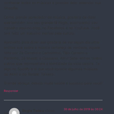
conhecer todas as músicas e poesias dele, entender sua
filosofia.
Como grande apreciador da música, gostaria de dizer
que também sou seu grande fã Regis, acompanho seu
trabalho aqui no blog, no Facebook e no YouTube. Você
tem feito um trabalho incrível pela cultura.
Aproveito para dizer que gostaria de ver algum dia uma
análise sua sobre a música sertaneja de verdade, aquela
feita por Zé Carreiro e Carreirinho, Tião Carreiro e
Pardinho, Zé Mulato e Cassiano, Almir Sater entres tantos
outros que representam a identidade da viola caipira. Te
sigo no Spotify e vi que você aprecia algumas músicas
do Almir e do Renato Teixeira.
Grande abraço, desejo muita saúde e sucesso para você!
Responder
30 de julho de 2019 às 00:24
Regis Tadeu
disse: