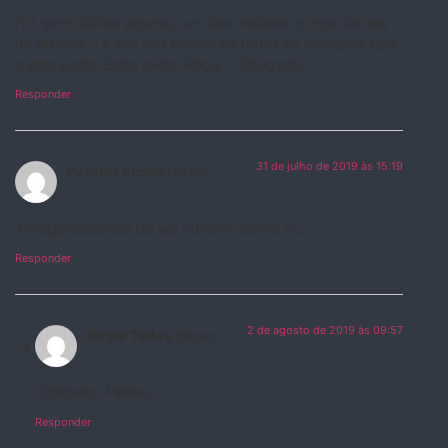
Foi, sem dúvida alguma, um dos maiores compositores
da história… e sua voz transmitia todas as emoções que
a letra pedia. Baita texto, Régis… Obrigado.
Responder
31 de julho de 2019 às 15:19
Penha Leicam
disse:
Amei,precisamos de ser humano como vc.
Responder
2 de agosto de 2019 às 09:57
Regis Tadeu
disse:
Obrigado, Penha.
Responder