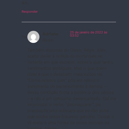
Att,
Responder
25 de janeiro de 2022 às
Adriano
03:52
disse:
Também discordo do Olavo, Régis. Aliás,
acabo de ler a notícia da morte dele no
instante em que escrevo, sobre a qual tenho
sentimentos ambíguos. Mas o que quero
dizer é que o desabafo melancólico de
“Como nossos pais” põe em relevo o
sentimento de pertencimento à derrota –
dessa condição brota a potência dos versos
– e não a um ceticismo desencantado. Daí me
incomodar o verbo “desmascarar”, pq
pressupõe uma máscara que eu não acho
que coube nesse fracasso genuíno. Contar o
vil metal é uma forma de como morrem os
sonhos. Alguns.