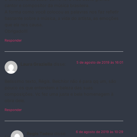
cantor e compositor da música brasileira.
A forma como você colocou as palavras nos faz refletir
bastante sobre a música, a vida do artista, as emoções
que ela nos causa.
Obrigado!!!
Responder
5 de agosto de 2019 às 16:01
Laura Graziella
disse:
Belíssimo texto, Régis. Belchior não é para qq um, são
pouco os que entendem a beleza das suas
composições. Vc fez uma justa e bela homenagem à
obra dele.
Responder
6 de agosto de 2019 às 10:29
Regis Tadeu
disse: