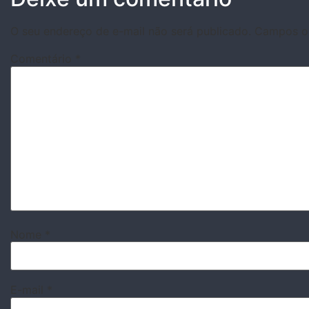
O seu endereço de e-mail não será publicado.
Campos ob
Comentário
*
Nome
*
E-mail
*