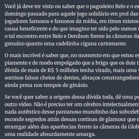
Você já deve ter visto ou saber que o pagodeiro Belo e 
domingo passado para aquele jogo solidário em prol das 
jogadores famosos e famosos da mídia, em times misto
causa beneficente e do que imagino ter sido pelo menos u
o tal encontro entre Belo e Denilson frente às câmeras da
genuíno quanto uma cadelinha cigana cartomante.
O mais incrível é saber que, no momento em que estou es
piamente e de modo empolgado que a briga que os dois 
dívida de mais de R$ 5 milhões tenha virado, mais uma v
sorrisos falsos cheios de dentes, abraços constrangedor
ainda presa nos tempos de ginásio.
Se você quer saber a origem dessa dívida toda, dê uma pe
outro vídeo. Não é preciso ter um cérebro intelectualment
nada autêntico desse pantanoso mundinho das subcelebr
esconde segredos atrás dessas cortinas de glamour que e
enxergar além das aparências frente às câmeras da Globo
uma realidade absurdamente amarga.