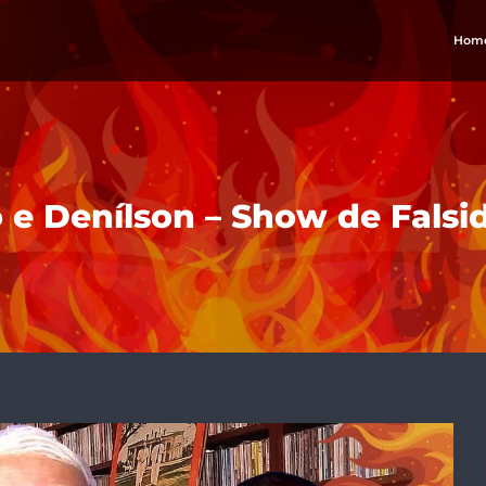
Hom
 e Denílson – Show de Falsi