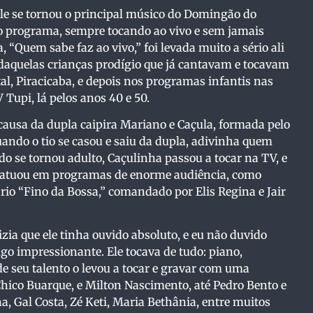
e se tornou o principal músico do Domingão do
o programa, sempre tocando ao vivo e sem jamais
, “Quem sabe faz ao vivo,” foi levada muito a sério ali
daquelas crianças prodígio que já cantavam e tocavam
al, Piracicaba, e depois nos programas infantis nas
Tupi, lá pelos anos 40 e 50.
ausa da dupla caipira Mariano e Caçula, formada pelo
Quando o tio se casou e saiu da dupla, adivinha quem
do se tornou adulto, Caçulinha passou a tocar na TV, e
, atuou em programas de enorme audiência, como
ário “Fino da Bossa,” comandado por Elis Regina e Jair
a que ele tinha ouvido absoluto, e eu não duvido
lgo impressionante. Ele tocava de tudo: piano,
de seu talento o levou a tocar e gravar com uma
 Chico Buarque, e Milton Nascimento, até Pedro Bento e
na, Gal Costa, Zé Keti, Maria Bethânia, entre muitos