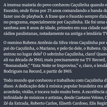
A imensa maioria do povo conheceu Caçulinha quando el
Faustão, onde ficou por 25 anos comandando a banda d
fazer uso de playback. A frase que o Faustão sempre dizia
no programa, especialmente por Caçulinha. Ele foi uma 
sanfona aos 8 anos de idade, primeiro em sua cidade nat
rádios paulistanas, notadamente na antiga e lendária TV 
O menino Rubens Antônio da Silva virou Caçulinha por c
pai do Caçulinha, o Mariano, e pelo tio dele, o Rubens. 
entrou no lugar dele? O sobrinho Caçulinha, claro! Quan
ali na década de 1960, mais precisamente na TV Record
“Bossaudade,” “Esta Noite se Improvisa,” e, claro, o lend
Rodrigues na Record, a partir de 1965.
Todo mundo que conheceu e trabalhou com Caçulinha dizi
disso. A dedicação dele à música popular brasileira era a
acordeão, violão, e tocava tudo muito bem. A excelência 
infinidade de músicos e artistas, desde Caetano Veloso,
Zé da Estrada, Roberto Carlos, Eliseth Cardoso, Elis Regi