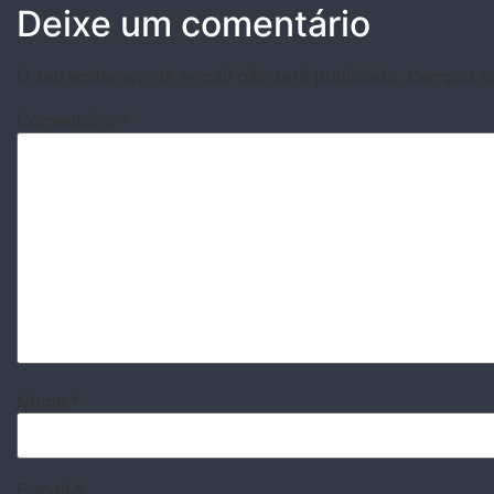
Deixe um comentário
O seu endereço de e-mail não será publicado.
Campos ob
Comentário
*
Nome
*
E-mail
*