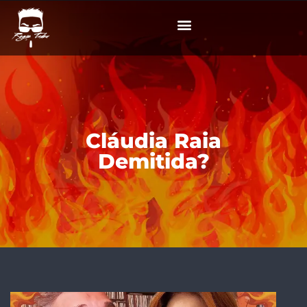
Cláudia Raia
Demitida?