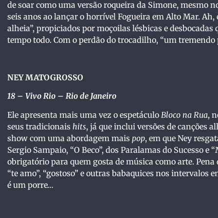
de soar como uma versão roqueira da Simone, mesmo n
seis anos ao lançar o horrível Fogueira em Alto Mar. A
alheia”, propiciados por moçoilas lésbicas e desbocadas
tempo todo. Com o perdão do trocadilho, “um tremendo p
NEY MATOGROSSO
18
– Vivo Rio – Rio de Janeiro
Ele apresenta mais uma vez o espetáculo
Bloco na Rua
, 
seus tradicionais
hits
, já que inclui versões de canções a
show com uma abordagem mais
pop
, em que Ney resgat
Sergio Sampaio, “O Beco”, dos Paralamas do Sucesso e “
obrigatório para quem gosta de música como arte. Pena 
“te amo”, “gostoso” e outras babaquices nos intervalos 
é um porre…