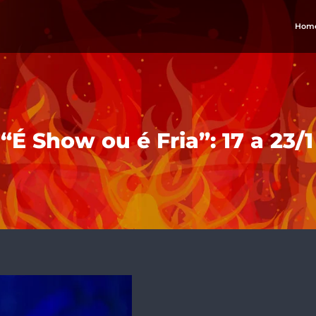
Hom
“É Show ou é Fria”: 17 a 23/1