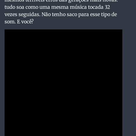
tudo soa como uma mesma música tocada 32
vezes seguidas. Não tenho saco para esse tipo de
som. E você?