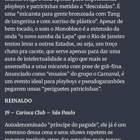
playboys
e patricinhas metidas a “descoladas”. É
uma “micareta para gente bronzeada com Tang
de tangerina e com sorriso de plástico”. Apesar de
bem tocado, o som o Monobloco é a extensão da
onda “o novo samba da Lapa” que o Rio de Janeiro
tentou levar a outros Estados, ou seja, um troço
chato pra cacete, que serve apenas para dar uma
aura de intelectualidade a algo que mais se
assemelha a uma micareta com pose de grã-fina.
Anunciado como “ensaios” do grupo o Carnaval, é
um evento ideal para
playboys
e pseudogaranhões
pegarem umas “periguetes patricinhas”.
REINALDO
19
– Carioca Club – São Paulo
Autodenominado “príncipe do pagode”, ele já é um
veterano dessa cena e seus shows repetem os
mesmos terríveis erros das gerações mais novas: