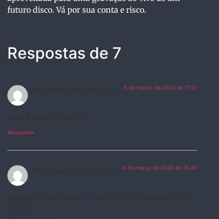
futuro disco. Vá por sua conta e risco.
Respostas de 7
6 de março de 2020 às 17:12
Alexandre Ferreira
disse:
Você é hilário! Kkkkk tmj
Responder
6 de março de 2020 às 18:46
Vítor Hugo Cunha
disse:
Wander Willder é mais ou menos como Ramones, é ruim,
mas é
legal. Só isso!