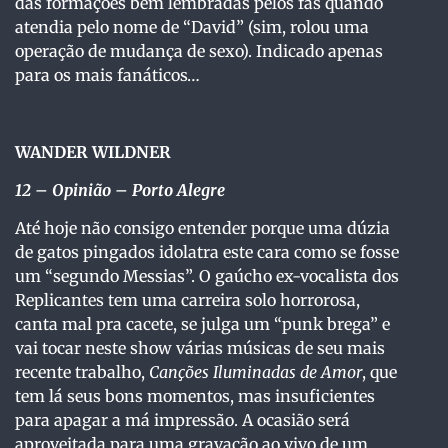
das formações bem lembradas pelos fãs quando
atendia pelo nome de “David” (sim, rolou uma
operação de mudança de sexo). Indicado apenas
para os mais fanáticos…
WANDER WILDNER
12
– Opinião – Porto Alegre
Até hoje não consigo entender porque uma dúzia
de gatos pingados idolatra este cara como se fosse
um “segundo Messias”. O gaúcho ex-vocalista dos
Replicantes tem uma carreira solo horrorosa,
canta mal pra cacete, se julga um “punk brega” e
vai tocar neste show várias músicas de seu mais
recente trabalho,
Canções Iluminadas de Amor
, que
tem lá seus bons momentos, mas insuficientes
para apagar a má impressão. A ocasião será
aproveitada para uma gravação ao vivo de um