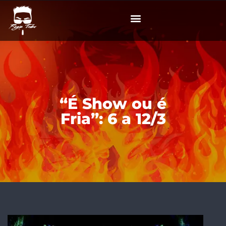
“É Show ou é
Fria”: 6 a 12/3