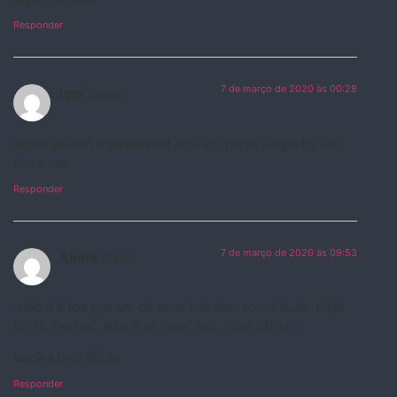
Responder
7 de março de 2020 às 00:28
igor
disse:
amon amarth e powerwolf aqui em porto alegre foi um
showzao
Responder
7 de março de 2020 às 09:53
André
disse:
“Não é à toa que um de seus hits tem como título “Hoje
Eu Tô Terrível”. Não é só ‘hoje’ não, minha filha…”
Você é uma figura.
Responder