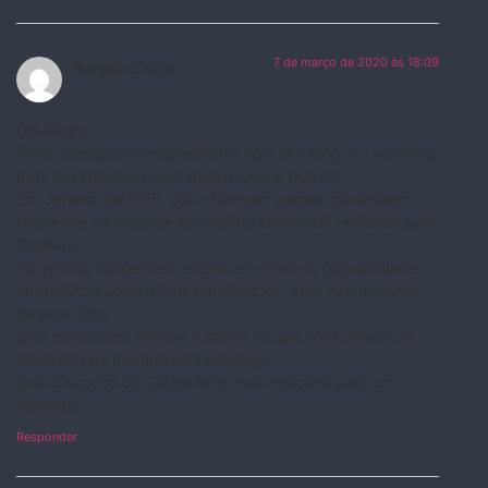
7 de março de 2020 às 18:09
Renato
disse:
Olá Régis.
Estou sempre acompanhando aqui seu blog, ou youtube,
pois me identifico com quase tudo o que diz.
Em Janeiro de 1975, John Bonham perdeu para Karen
Carpenter na enquete de “Melhor Baterista” realizada pela
Playboy.
Na época, Carpenters estava em nível de popularidade
como Elton John e Paul MacCartney, mas não em nível
de prestígio,
pelo menos em relação a crítica. O que você achou do
resultado da pesquisa da playboy?
Qual disco/cd de Carpenters você indicaria para um
iniciante?
Responder