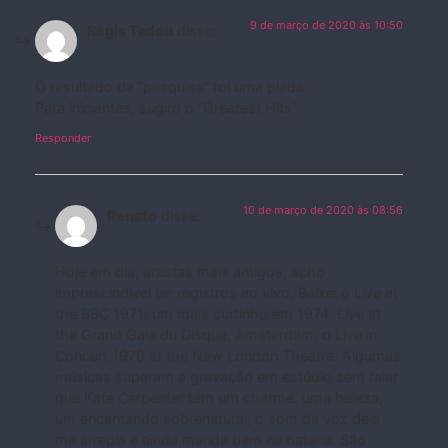
9 de março de 2020 às 10:50
Regis Tadeu
disse:
O resultado da “pesquisa” foi uma piada.
Para iniciantes, sugiro o “Greatest Hits”.
Responder
10 de março de 2020 às 08:56
Renato
disse:
Hoje em dia, artistas mais antigos, acho
imprescindível ter registros ao vivo. Baixei o Live at
the BBC 1971; um mais curtinho em 1974, Live at
the Grand Gala du Disque, Amsterdam; o Live in
Concert 1976 at the New London Theatre. Algumas
músicas superam a gravação em estúdio sem falar
que Kate Carpenter tem um charme, uma beleza,
um encantando sobrenatural, o som da voz dela
me arrepia e ainda manda bem na bateria. São