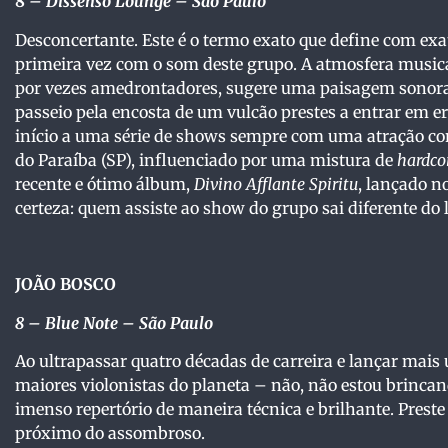
8
–
Dissenso Lounge – São Paulo
Desconcertante. Este é o termo exato que define com ex
primeira vez com o som deste grupo. A atmosfera musical
por vezes amedrontadores, sugere uma paisagem sonora 
passeio pela encosta de um vulcão prestes a entrar em 
início a uma série de shows sempre com uma atração co
do Paraíba (SP), influenciado por uma mistura de
hardco
recente e ótimo álbum,
Divino Afflante Spiritu
, lançado n
certeza: quem assiste ao show do grupo sai diferente do 
JOÃO BOSCO
8 – Blue Note – São Paulo
Ao ultrapassar quatro décadas de carreira e lançar mai
maiores violonistas do planeta – não, não estou brinca
imenso repertório de maneira técnica e brilhante. Prest
próximo do assombroso.