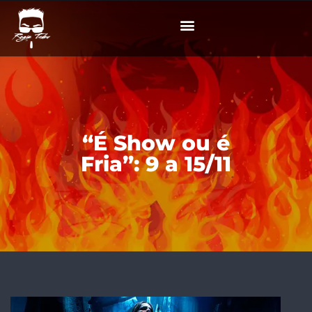
“É Show ou é
Fria”: 9 a 15/11