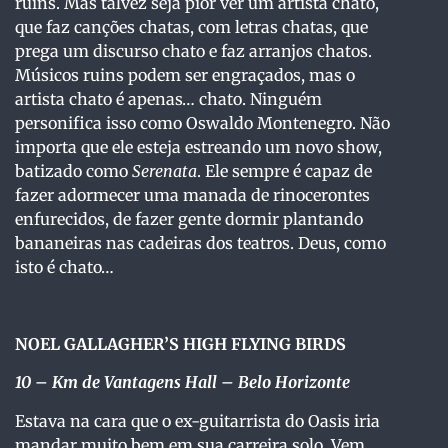
ruins. Mas talvez seja pior ver um artista chato,
que faz canções chatas, com letras chatas, que
prega um discurso chato e faz arranjos chatos.
Músicos ruins podem ser engraçados, mas o
artista chato é apenas… chato. Ninguém
personifica isso como Oswaldo Montenegro. Não
importa que ele esteja estreando um novo show,
batizado como
Serenata
. Ele sempre é capaz de
fazer adormecer uma manada de rinocerontes
enfurecidos, de fazer gente dormir plantando
bananeiras nas cadeiras dos teatros. Deus, como
isto é chato…
NOEL GALLAGHER’S HIGH FLYING BIRDS
10
– Km de Vantagens Hall – Belo Horizonte
Estava na cara que o ex-guitarrista do Oasis iria
mandar muito bem em sua carreira solo. Vem