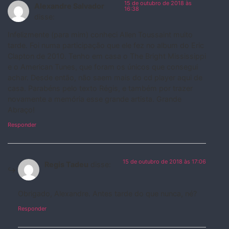
15 de outubro de 2018 às
Alexandre Salvador
16:38
disse:
Infelizmente (para mim) conheci Allen Toussaint muito
tarde. Foi numa participação que ele fez no album do Eric
Clapton de 2010. Tenho em casa o The Bright Mississippi
e o American Tunes, que foram os únicos que consegui
achar. Desde então, não saem mais do cd player aqui de
casa. Parabéns pelo texto Régis, e também por trazer
novamente a memória esse grande artista. Grande
Abraço!
Responder
15 de outubro de 2018 às 17:06
Regis Tadeu
disse:
Obrigado, Alexandre. Antes tarde do que nunca, né?
Responder