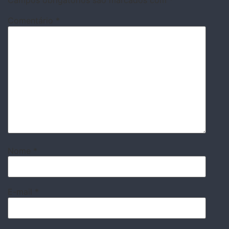
Campos obrigatórios são marcados com
*
Comentário
*
Nome
*
E-mail
*