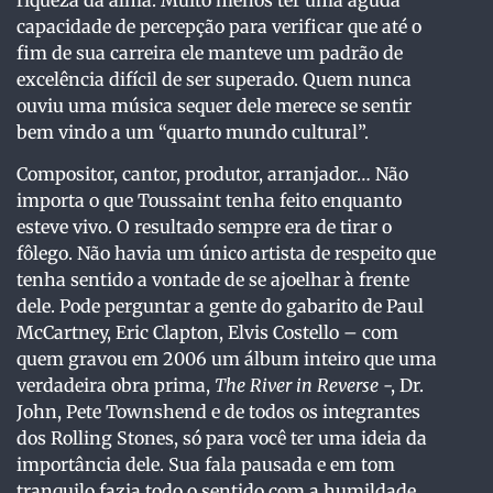
capacidade de percepção para verificar que até o
fim de sua carreira ele manteve um padrão de
excelência difícil de ser superado. Quem nunca
ouviu uma música sequer dele merece se sentir
bem vindo a um “quarto mundo cultural”.
Compositor, cantor, produtor, arranjador… Não
importa o que Toussaint tenha feito enquanto
esteve vivo. O resultado sempre era de tirar o
fôlego. Não havia um único artista de respeito que
tenha sentido a vontade de se ajoelhar à frente
dele. Pode perguntar a gente do gabarito de Paul
McCartney, Eric Clapton, Elvis Costello – com
quem gravou em 2006 um álbum inteiro que uma
verdadeira obra prima,
The River in Reverse
-, Dr.
John, Pete Townshend e de todos os integrantes
dos Rolling Stones, só para você ter uma ideia da
importância dele. Sua fala pausada e em tom
tranquilo fazia todo o sentido com a humildade