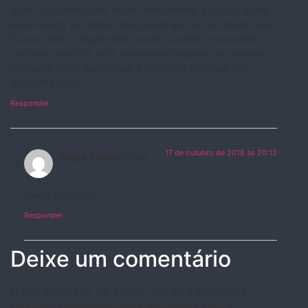
Allen Toussaint muito tarde, infelizmente. E foi por conta
de um texto seu Régis, de quando ele veio ao Brasil, uns
5 anos atrás. Desde então venho ouvindo e buscando
conhecer mais da obra sensacional que ele nos deixou.
Obrigado pelas suas dicas e parabéns por mais um
excelente texto!
Responder
17 de outubro de 2018 às 20:12
Regis Tadeu
disse:
Valeu, Fabiano!
Responder
Deixe um comentário
O seu endereço de e-mail não será publicado.