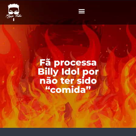
Fã processa
Billy Idol por
não ter sido
“comida”