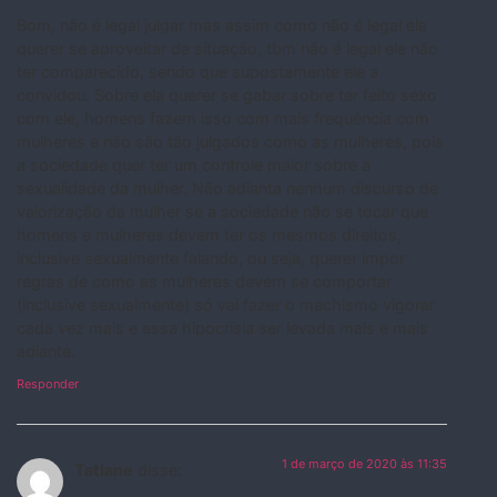
Bom, não é legal julgar mas assim como não é legal ela
querer se aproveitar da situação, tbm não é legal ele não
ter comparecido, sendo que supostamente ele a
convidou. Sobre ela querer se gabar sobre ter feito sexo
com ele, homens fazem isso com mais frequência com
mulheres e não são tão julgados como as mulheres, pois
a sociedade quer ter um controle maior sobre a
sexualidade da mulher. Não adianta nenhum discurso de
valorização da mulher se a sociedade não se tocar que
homens e mulheres devem ter os mesmos direitos,
inclusive sexualmente falando, ou seja, querer impor
regras de como as mulheres devem se comportar
(inclusive sexualmente) só vai fazer o machismo vigorar
cada vez mais e essa hipocrisia ser levada mais e mais
adiante.
Responder
1 de março de 2020 às 11:35
Tatiane
disse: