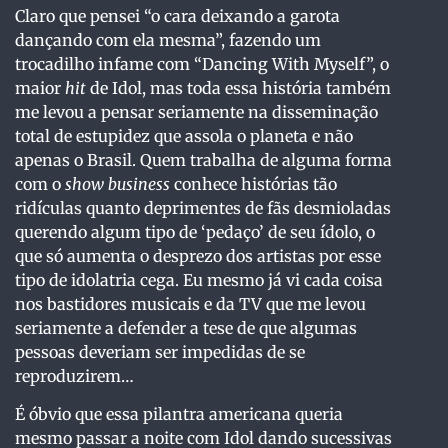
Claro que pensei “o cara deixando a garota
dançando com ela mesma”, fazendo um
trocadilho infame com “Dancing With Myself”, o
maior
hit
de Idol, mas toda essa história também
me levou a pensar seriamente na disseminação
total de estupidez que assola o planeta e não
apenas o Brasil. Quem trabalha de alguma forma
com o
show business
conhece histórias tão
ridículas quanto deprimentes de fãs desmioladas
querendo algum tipo de ‘pedaço’ de seu ídolo, o
que só aumenta o desprezo dos artistas por esse
tipo de idolatria cega. Eu mesmo já vi cada coisa
nos bastidores musicais e da TV que me levou
seriamente a defender a tese de que algumas
pessoas deveriam ser impedidas de se
reproduzirem…
É óbvio que essa pilantra americana queria
mesmo passar a noite com Idol dando sucessivas