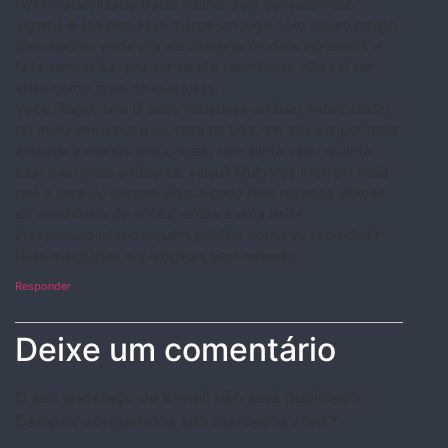
né? É naturalizado tratar mulher sem consideração
alguma e até pior. Mas marca um jogo com algum amigo
tbm macho, pede pra ele comprar os dois ingressos e
falta sem avisar pra ver se aí o reembolso não vai ser
visto como mais do que justo.
Você, Regis, tem lá suas iniciativas de falar sobre cuidar
do meio ambiente e tal, mas na boa, ser ativista por mais
empatia e menos preconceito tem tanto valor quanto
lutar pelo meio ambiente, valeu? Mulheres morrem mais
que a taxa do corona vírus a cada dois minutos vítimas
do machismo de vocês, então é uma baita
irresponsabilidade alguém público como vc reproduzir
falas machistas e misóginas sem reflexão.
Responder
Deixe um comentário
O seu endereço de e-mail não será publicado.
Campos obrigatórios são marcados com
*