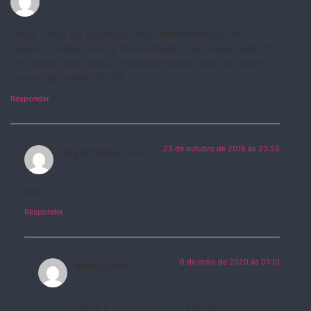
Régis , todo dia acordo e rezo literalmente pra um
meteoro acabar com a humanidade, que , claramente, foi
um projeto que falhou miseravelmente. Será que você
pensa algo parecido ???
Responder
23 de outubro de 2018 às 23:55
Regis Tadeu
disse:
Não.
Responder
6 de maio de 2020 às 01:10
Maya
disse:
Sou obrigada a concordar com seu texto, mesmo