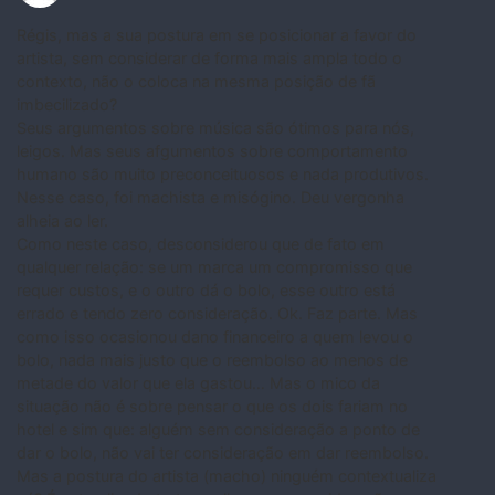
Régis, mas a sua postura em se posicionar a favor do
artista, sem considerar de forma mais ampla todo o
contexto, não o coloca na mesma posição de fã
imbecilizado?
Seus argumentos sobre música são ótimos para nós,
leigos. Mas seus afgumentos sobre comportamento
humano são muito preconceituosos e nada produtivos.
Nesse caso, foi machista e misógino. Deu vergonha
alheia ao ler.
Como neste caso, desconsiderou que de fato em
qualquer relação: se um marca um compromisso que
requer custos, e o outro dá o bolo, esse outro está
errado e tendo zero consideração. Ok. Faz parte. Mas
como isso ocasionou dano financeiro a quem levou o
bolo, nada mais justo que o reembolso ao menos de
metade do valor que ela gastou… Mas o mico da
situação não é sobre pensar o que os dois fariam no
hotel e sim que: alguém sem consideração a ponto de
dar o bolo, não vai ter consideração em dar reembolso.
Mas a postura do artista (macho) ninguém contextualiza