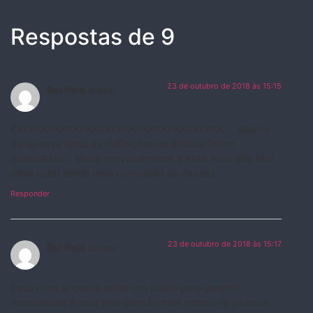
Respostas de 9
23 de outubro de 2018 às 15:15
Rei Pelé
disse:
KKKKKKKKKKKKKKKKKKKKKKKKKKKKKKKKKK … depois
de ler esse texto as definições de idiotice foram
atualizadas… Muito provavelmente a essa hora Billy Idol
deve estar tendo uma convulsão de risadas .
Responder
23 de outubro de 2018 às 15:17
Rei Pelé
disse:
Essa mina aí queria achar um otário para garantir
notoriedade e uma bela pensão mas tomou na jabiraca.