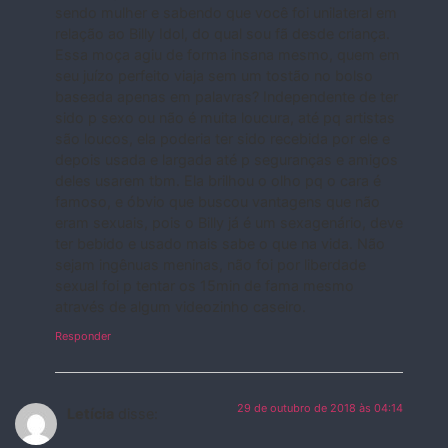
sendo mulher e sabendo que você foi unilateral em
relação ao Billy Idol, do qual sou fã desde criança.
Essa moça agiu de forma insana mesmo, quem em
seu juízo perfeito viaja sem um tostão no bolso
baseada apenas em palavras? Independente de ter
sido p sexo ou não é muita loucura, até pq artistas
são loucos, ela poderia ter sido recebida por ele e
depois usada e largada até p seguranças e amigos
deles usarem tbm. Ela brilhou o olho pq o cara é
famoso, e óbvio que buscou vantagens que não
eram sexuais, pois o Billy já é um sexagenário, deve
ter bebido e usado mais sabe o que na vida. Não
sejam ingênuas meninas, não foi por liberdade
sexual foi p tentar os 15min de fama mesmo
através de algum videozinho caseiro.
Responder
29 de outubro de 2018 às 04:14
Letícia
disse: