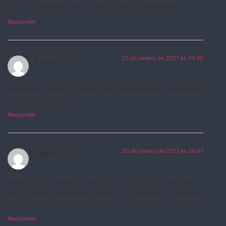
Está amolecendo esse coração Regis….hehehehe
Responder
20 de janeiro de 2021 às 20:40
Bruno
disse:
Excelente o texto! Acredito que, infelizmente, a tendência
dessa onda é piorar.
Responder
20 de janeiro de 2021 às 20:47
André
disse:
Perfeito! Esse texto estampa com a mais pura verdade
sobre nossa deprimente classe de jornalistas e o pessoal
que deseja mídia!
Responder