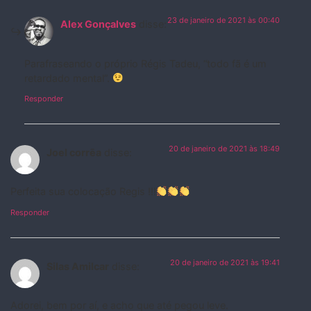
23 de janeiro de 2021 às 00:40
Alex Gonçalves
disse:
Parafraseando o próprio Régis Tadeu, “todo fã é um
retardado mental”.
Responder
20 de janeiro de 2021 às 18:49
Joel corrēa
disse:
Perfeita sua colocação Regis !!!
Responder
20 de janeiro de 2021 às 19:41
Silas Amilcar
disse:
Adorei, bem por aí, e acho que até pegou leve.