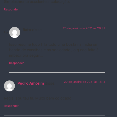
Simplesmente excelente a colocação.
Responder
20 de janeiro de 2021 às 20:32
Rato
disse:
Isso resume tudo ! Ta tudo uma bosta na midia um
bando de canalhas e na sociedade , o q nao falta é
imbecil pra seguir…
Responder
20 de janeiro de 2021 às 18:14
Pedro Amorim
disse:
Regis, sou teu fã. Muito bem colocado!
Responder