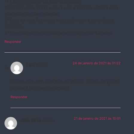
1º Assino embaixo de tudo que disse;
2º Infelizmente nossa cultura pop é sempre voltada para
manipulações das massas;
3º Quanto mais “ouvintes inaptos”, maior a garantia de
sucesso;
4º O emburrecimento cultural é um comercio lucrativo.
Responder
24 de janeiro de 2021 às 01:22
Luiz
disse:
Pobres num tem coleções de discos. Como vai gostar
do que é bom sem estímulo?
Responder
21 de janeiro de 2021 às 10:01
Júlio Silva
disse: