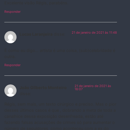
Excelente visão Régis, parabéns.
Responder
21 de janeiro de 2021 às 11:48
Lucas Laranjeira
disse:
É como eu digo… artista é uma coisa, (sub)celebridade é
outra.
Responder
21 de janeiro de 2021 às
João Gilberto Monteiro
16:07
disse:
Régis, sem mais, um texto cirúrgico e preciso. Mas o pior
desses últimos casos é que , dobrando a meta de toda a
canalhice dessa exposição desenfreada, estão até
fazendo falsas acusações de crimes só para aumentar o
número de seguidores, como aconteceu com a ex do