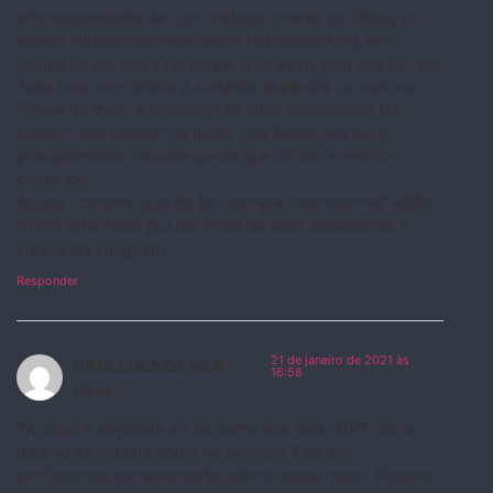
afrodescendente de Comunidade carente da Tijuca, ou
aquela nutricionista/educadora física/coaching sem
formação em coisa nenhuma, o funkeiro sem talento, etc.
Tudo isso com direito à matérias especiais no outrora
“Show da Vida” e repercussão entre pensadores de
boteco com espaço na mídia, nas Redes Sociais e
principalmente, naquele portal que diz ter “o melhor
conteúdo”
Aquela “cantora’ que diz ter “carreira internacional” então,
é uma fake news por dia vinda de seus assessores e
jornalistas amigos!!!
Responder
21 de janeiro de 2021 às
NIHIL LULA DA SILA
16:58
disse:
TÁ, Qual a novidade ai? de nome aos bois. MKT não é
uma coisa nefasta como vc prejulga. Existem
profissionais extremamente sérios nesse meio . Poderia