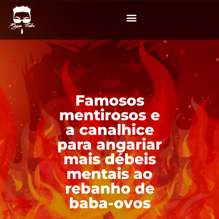
Famosos
mentirosos e
a canalhice
para angariar
mais débeis
mentais ao
rebanho de
baba-ovos