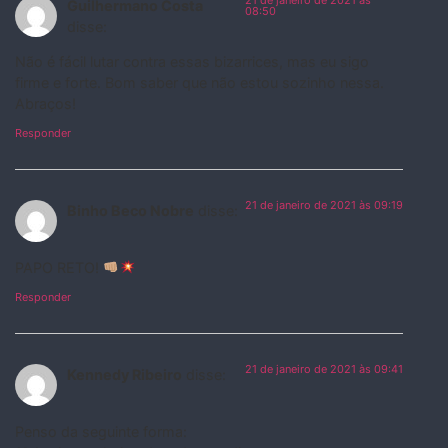
Guilhermano Costa
08:50
disse:
Não é fácil lutar contra essas bizarrices, mas eu sigo
firme e forte. Bom saber que não estou sozinho nessa.
Abraços!
Responder
21 de janeiro de 2021 às 09:19
Binho Beco Nobre
disse:
PAPO RETO!
Responder
21 de janeiro de 2021 às 09:41
Kennedy Ribeiro
disse:
Penso da seguinte forma: