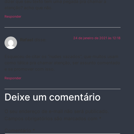
dizer que seu texto tem uma pegada pra chamar a
atenção? acho que não.
Responder
24 de janeiro de 2021 às 12:18
Rafael
disse:
Esqueceu de citar os “nudes vazados”, que muitos usam
como tática pra chamar atenção, ser assunto comentado
e se promover com isso.
Responder
Deixe um comentário
O seu endereço de e-mail não será publicado.
Campos obrigatórios são marcados com
*
Comentário
*