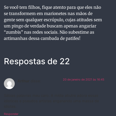
Se você tem filhos, fique atento para que eles não
se transformem em marionetes nas mãos de
gente sem qualquer escrúpulo, cujas atitudes sem
um pingo de verdade buscam apenas angariar
“zumbis” nas redes sociais. Não subestime as
artimanhas dessa cambada de patifes!
Respostas de 22
20 de janeiro de 2021 às 16:45
Arthur
disse:
Sábias palavras meu caro. A mídia abutre adora essas
idiotices e pseudos artistas enganando uma massa de
idiotas.
Responder