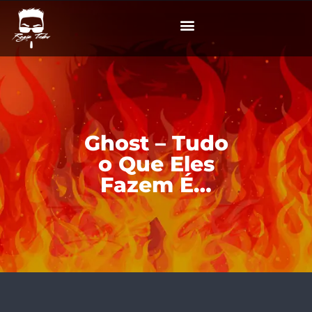
Ghost – Tudo
o Que Eles
Fazem É…