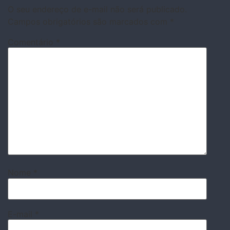
O seu endereço de e-mail não será publicado.
Campos obrigatórios são marcados com
*
Comentário
*
Nome
*
E-mail
*