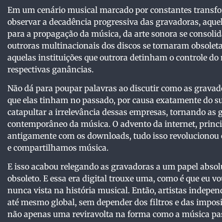
Em um cenário musical marcado por constantes transfo
observar a decadência progressiva das gravadoras, aque
para a propagação da música, da arte sonora se consolid
outroras multinacionais dos discos se tornaram obsoleta
aquelas instituições que outrora detinham o controle d
respectivas ganâncias.
Não dá para poupar palavras ao discutir como as grava
que elas tinham no passado, por causa exatamente do sur
catapultar a irrelevância dessas empresas, tornando a
contemporâneo da música. O advento da internet, princ
antigamente com os downloads, tudo isso revoluciono
e compartilhamos música.
E isso acabou relegando as gravadoras a um papel abso
obsoleto. E essa era digital trouxe uma, como é que eu 
nunca vista na história musical. Então, artistas indep
até mesmo global, sem depender dos filtros e das imposi
não apenas uma reviravolta na forma como a música pa