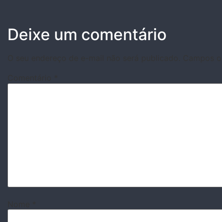
Deixe um comentário
O seu endereço de e-mail não será publicado.
Campos ob
Comentário
*
Nome
*