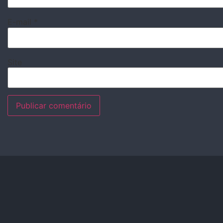
E-mail
*
Site