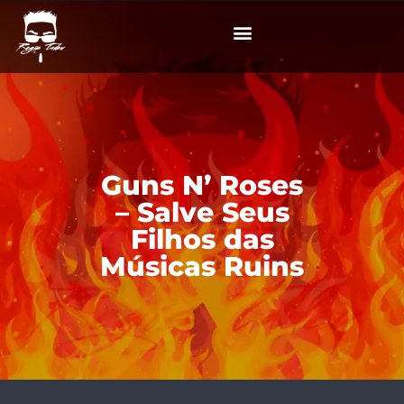
Guns N’ Roses
– Salve Seus
Filhos das
Músicas Ruins