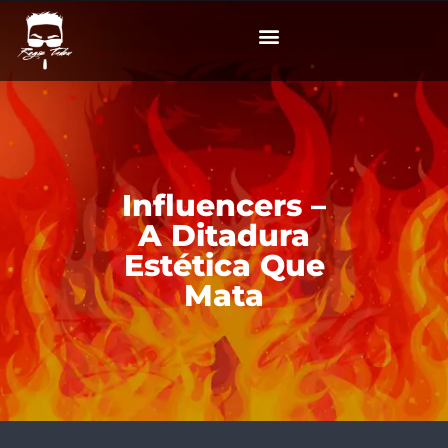
Influencers –
A Ditadura
Estética Que
Mata