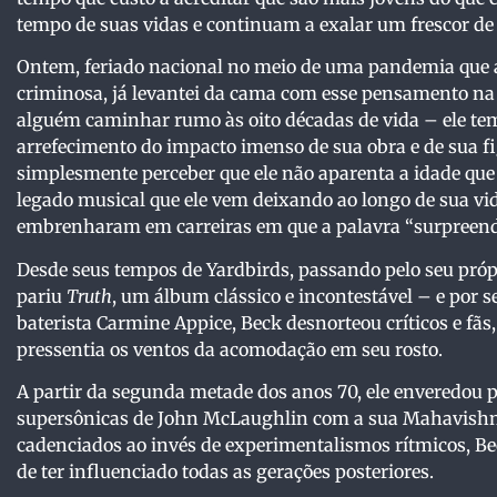
tempo de suas vidas e continuam a exalar um frescor de 
Ontem, feriado nacional no meio de uma pandemia que a
criminosa, já levantei da cama com esse pensamento na 
alguém caminhar rumo às oito décadas de vida – ele t
arrefecimento do impacto imenso de sua obra e de sua f
simplesmente perceber que ele não aparenta a idade que
legado musical que ele vem deixando ao longo de sua vid
embrenharam em carreiras em que a palavra “surpreend
Desde seus tempos de Yardbirds, passando pelo seu própr
pariu
Truth
, um álbum clássico e incontestável – e por 
baterista Carmine Appice, Beck desnorteou críticos e fã
pressentia os ventos da acomodação em seu rosto.
A partir da segunda metade dos anos 70, ele enveredou
supersônicas de John McLaughlin com a sua Mahavishnu
cadenciados ao invés de experimentalismos rítmicos, Be
de ter influenciado todas as gerações posteriores.