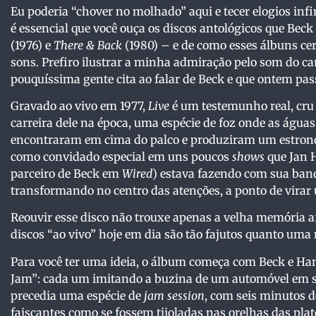
Eu poderia “chover no molhado” aqui e tecer elogios inf
é essencial que você ouça os discos antológicos que Bec
(1976) e
There & Back
(1980) – e de como esses álbuns ce
sons. Prefiro ilustrar a minha admiração pelo som do 
pouquíssima gente cita ao falar de Beck e que ontem pass
Gravado ao vivo em 1977,
Live
é um testemunho real, cru 
carreira dele na época, uma espécie de foz onde as águas
encontraram em cima do palco e produziram um estrond
como convidado especial em uns poucos
shows
que Jan 
parceiro de Beck em
Wired
) estava fazendo com sua band
transformando no centro das atenções, a ponto de virar
Reouvir esse disco não trouxe apenas a velha memória a
discos “ao vivo” hoje em dia são tão fajutos quanto uma 
Para você ter uma ideia, o álbum começa com Beck e H
Jam”: cada um imitando a buzina de um automóvel em s
precedia uma espécie de
jam session
, com seis minutos d
faiscantes como se fossem tijoladas nas orelhas das plat