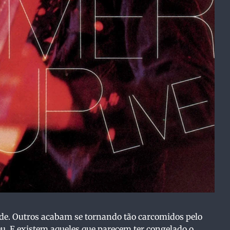
de. Outros acabam se tornando tão carcomidos pelo
eu. E existem aqueles que parecem ter congelado o