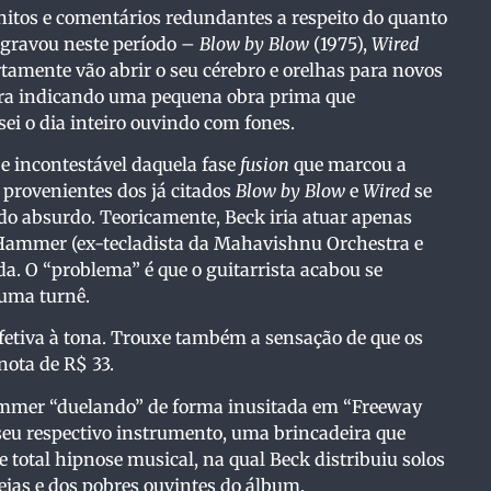
initos e comentários redundantes a respeito do quanto
k gravou neste período –
Blow by Blow
(1975),
Wired
rtamente vão abrir o seu cérebro e orelhas para novos
cara indicando uma pequena obra prima que
ei o dia inteiro ouvindo com fones.
e incontestável daquela fase
fusion
que marcou a
 provenientes dos já citados
Blow by Blow
e
Wired
se
o absurdo. Teoricamente, Beck iria atuar apenas
Hammer (ex-tecladista da Mahavishnu Orchestra e
a. O “problema” é que o guitarrista acabou se
 uma turnê.
fetiva à tona. Trouxe também a sensação de que os
nota de R$ 33.
ammer “duelando” de forma inusitada em “Freeway
eu respectivo instrumento, uma brincadeira que
e total hipnose musical, na qual Beck distribuiu solos
eias e dos pobres ouvintes do álbum.