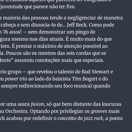
juventude que parece não ter fim.
 maioria das pessoas tende a negligenciar de maneira
cabeça e sem dissocia-lo de… Jeff Beck. Como pode
em 76 anos! – sem demonstrar um pingo de
igura mesmo nos dias atuais. É muito mais do que
 tem. É prestar o máximo de atenção possível ao
a. Poucos são os mestres das seis cordas que se
ente” assumiu conotações mais que especiais.
io grupo – que revelou o talento de Rod Stewart e
seu
power trio
ao lado do baixista Tim Bogert e do
s, sempre redirecionando seu foco musical quando
 por uma seara
fusion
, só que bem distante das loucuras
 Orchestra. Optando por privilegiar os
grooves
mais
ck acabou por redefinir o conceito de
jazz rock
, a ponto