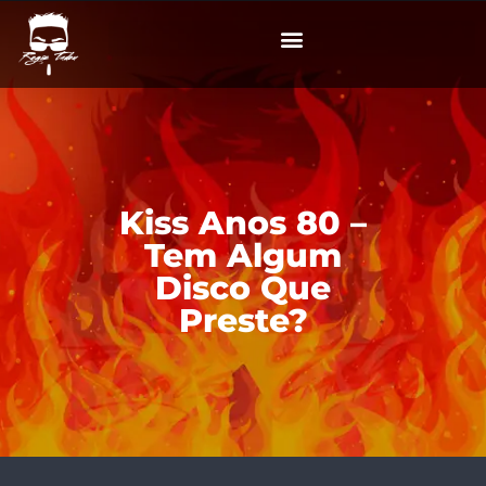
Kiss Anos 80 –
Tem Algum
Disco Que
Preste?