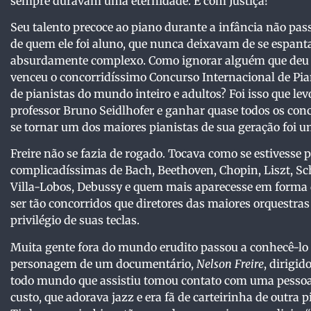
sempre duravam uma eternidade. E com Justiça!
Seu talento precoce ao piano durante a infância não pass
de quem ele foi aluno, que nunca deixavam de se espant
absurdamente complexo. Como ignorar alguém que deu se
venceu o concorridíssimo Concurso Internacional de Pia
de pianistas do mundo inteiro e adultos? Foi isso que le
professor Bruno Seidlhofer e ganhar quase todos os conc
se tornar um dos maiores pianistas de sua geração foi 
Freire não se fazia de rogado. Tocava como se estivess
complicadíssimas de Bach, Beethoven, Chopin, Liszt, S
Villa-Lobos, Debussy e quem mais aparecesse em forma de
ser tão concorridos que diretores das maiores orquestras
privilégio de suas teclas.
Muita gente fora do mundo erudito passou a conhecê-lo a
personagem de um documentário,
Nelson Freire
, dirigid
todo mundo que assistiu tomou contato com uma pessoa m
custo, que adorava jazz e era fã de carteirinha de outra 