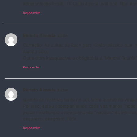
apresentação inicial. TV Cultura seria uma boa. Não per
Responder
Renato Almada
disse:
Correção: As suítes de Bach para violão clássico que ma
Alaúde solo.
Outra obra inesquecível e obrigatória é “Marcha Triunfal
Responder
Renato Almada
disse:
Quanto às matérias tanto no uol, istoé quanto no whipla
Por isso, estou acompanhando cada vez menos “notícias
perco meu tempo acompanhando “notícias” da internet,
desprezo, desgosto, fúria.
Responder