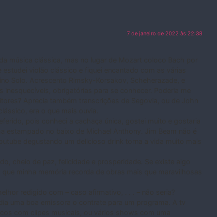
7 de janeiro de 2022 às 22:38
 música clássica, mas no lugar de Mozart coloco Bach por
 estudei violão clássico e fiquei encantado com as várias
iolino Solo. Acrescento Rimsky-Korsakov, Scheherazade, e
 inesquecíveis, obrigatórias para se conhecer. Poderia me
itores? Aprecia também transcrições de Segovia, ou de John
lássico, era o que mais ouvia.
erido, pois conheci a cachaça única, gostei muito e gostaria
ha estampado no baixo de Michael Anthony. Jim Beam não é
 youtube degustando um delicioso drink torna a vida muito mais
, cheio de paz, felicidade e prosperidade. Se existe algo
 o que minha memória recorda de obras mais que maravilhosas
melhor redigido com – caso afirmativo, . . . – não seria?
dia uma boa emissora o contrate para um programa. A tv
ficos com clipes musicais, ou vários shows com uma