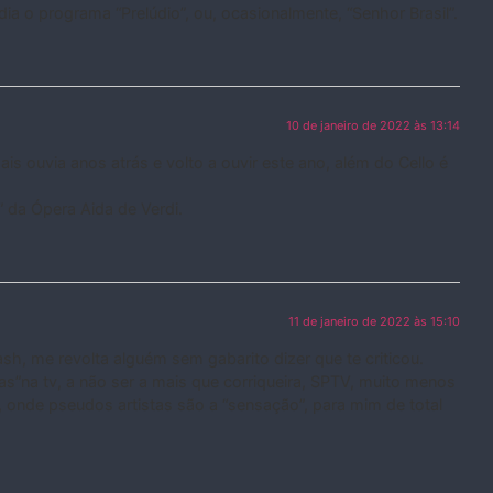
dia o programa “Prelúdio”, ou, ocasionalmente, “Senhor Brasil”.
10 de janeiro de 2022 às 13:14
is ouvia anos atrás e volto a ouvir este ano, além do Cello é
” da Ópera Aida de Verdi.
11 de janeiro de 2022 às 15:10
sh, me revolta alguém sem gabarito dizer que te criticou.
”na tv, a não ser a mais que corriqueira, SPTV, muito menos
 onde pseudos artistas são a “sensação”, para mim de total