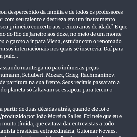
ou despercebido da família e de todos os professores
ar com seu talento e destreza em um instrumento
u primeiro concerto aos… cinco anos de idade? E que
no do Rio de Janeiro aos doze, no meio de um monte
vou o garoto a ir para Viena, estudar com o renomado
ursos internacionais nos quais se inscrevia. Daí para
um pulo…
e passando manteiga no pão inúmeras peças
chumann, Schubert, Mozart, Grieg, Rachmaninov,
 partitura na sua frente. Seus recitais passaram a
 do planeta só faltavam se estapear para terem o
 partir de duas décadas atrás, quando ele foi o
o/produzido por João Moreira Salles. Foi nele que eu e
uito tímida, que evitava dar entrevistas a todo
pianista brasileira extraordinária, Guiomar Novaes.