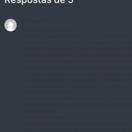
Renato
disse:
Boa noite Regis, tudo bem?
Também considero Beethoven um dos maiores ícones da
uma questão de gosto particular, principalmente porque
transcrições de suítes tanto para Cello quanto para V
Tchaikovski, abertura 1812, como compositores e obras
dizer por favor se aprecia essas obras desses compos
Williams para violão clássico? Quando estudava violão c
Vivo curioso também para saber qual é seu bourbon pref
de começar degustando um bourbon. Jack Daniels vin
tão cara, mas não sei se seria indicada. Assistir a seu
agradável e interessante.
Desejo que o senhor tenha um ano melhor que o passado
realmente interessante em youtube ou é seu canal, ou
e inesquecíveis.
O que escrevem na sua live – se sim, . . . – seria muito 
Desejo cada vez mais sucesso ao senhor e que algum 
aberta precisa muito de algo assim. Programas biográ