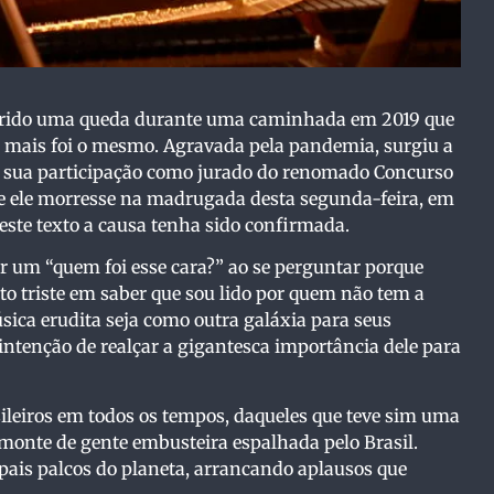
ofrido uma queda durante uma caminhada em 2019 que
a mais foi o mesmo. Agravada pela pandemia, surgiu a
s, sua participação como jurado do renomado Concurso
ue ele morresse na madrugada desta segunda-feira, em
este texto a causa tenha sido confirmada.
r um “quem foi esse cara?” ao se perguntar porque
uito triste em saber que sou lido por quem não tem a
sica erudita seja como outra galáxia para seus
a intenção de realçar a gigantesca importância dele para
sileiros em todos os tempos, daqueles que teve sim uma
monte de gente embusteira espalhada pelo Brasil.
ipais palcos do planeta, arrancando aplausos que