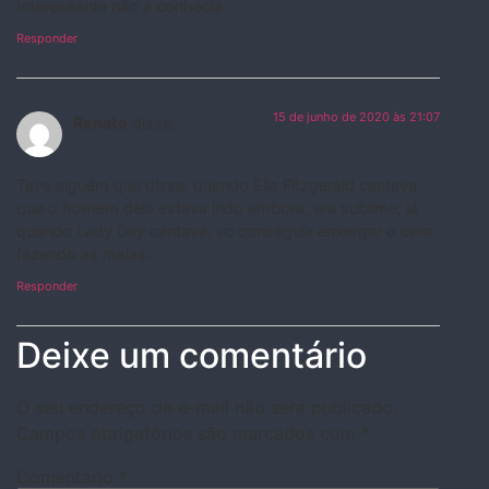
Interessante não a conhecia
Responder
15 de junho de 2020 às 21:07
Renato
disse:
Teve alguém que disse: quando Ella Fitzgerald cantava
que o homem dela estava indo embora, era sublime; já
quando Lady Day cantava, vc conseguia enxergar o cara
fazendo as malas.
Responder
Deixe um comentário
O seu endereço de e-mail não será publicado.
Campos obrigatórios são marcados com
*
Comentário
*