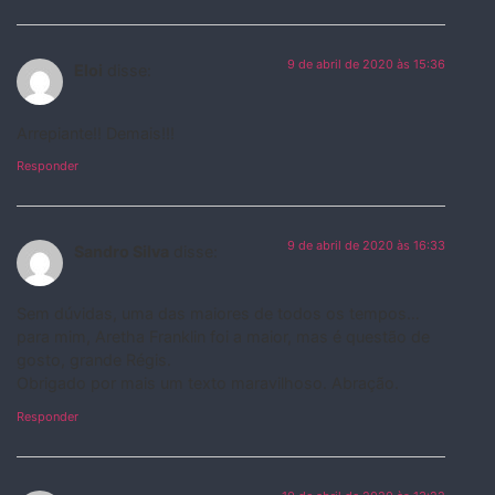
9 de abril de 2020 às 15:36
Eloi
disse:
Arrepiante!! Demais!!!
Responder
9 de abril de 2020 às 16:33
Sandro Silva
disse:
Sem dúvidas, uma das maiores de todos os tempos…
para mim, Aretha Franklin foi a maior, mas é questão de
gosto, grande Régis.
Obrigado por mais um texto maravilhoso. Abração.
Responder