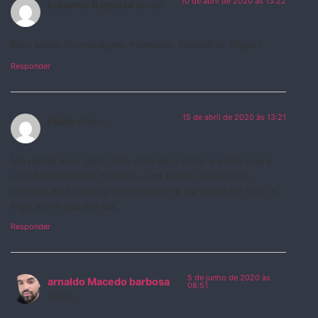
10 de abril de 2020 às 13:22
Eduardo Baptista
disse:
Belo texto. Homenagem merecida. Parabéns, Régis !
Responder
15 de abril de 2020 às 13:21
Paulo
disse:
Me deixei levar pelo título sem ler o texto e achei que a
Joni Mitchell tinha morrido – um tempo atrás você
prestou aqui no blog homenagem a ela ainda em vida, e
logo achei que era ela.
Responder
5 de junho de 2020 às
arnaldo Macedo barbosa
08:51
disse: