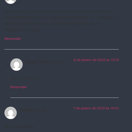
belo disco, todos os musicos dispensam comentarios,
sou admirador do thoroggod em especial. Vc conhece o
anhtony gomes? blues relativamente novo, acho
fodalhaco. abraco
Responder
8 de janeiro de 2020 às 13:14
Regis Tadeu
disse:
Sim, conheço.
Responder
7 de janeiro de 2020 às 14:03
Walter
disse:
Bom dia, Regis,