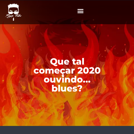
Que tal
começar 2020
ouvindo…
blues?