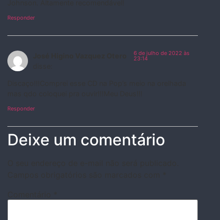
Johnson. Altamente recomendável!
Responder
6 de julho de 2022 às
José Higino Vazquez Otero
23:14
disse:
Discaço!!!Comprei esse CD na Pop’s meio na orelhada
mas qdo coloquei pra ouvir!!!Meu Deus!!!
Responder
Deixe um comentário
O seu endereço de e-mail não será publicado.
Campos obrigatórios são marcados com
*
Comentário
*