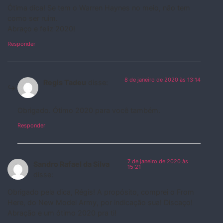
Ótima dica! Se tem o Warren Haynes no meio, não tem
como ser ruim.
Abraço e feliz 2020!
Responder
8 de janeiro de 2020 às 13:14
Regis Tadeu
disse:
Obrigado. Ótimo 2020 para você também.
Responder
7 de janeiro de 2020 às
Sandro Rafael da Silva
15:21
disse:
Obrigado pela dica, Régis! A propósito, comprei o From
Here, do New Model Army, por indicação sua! Discaço!
Abração e um ótimo 2020 pra ti!