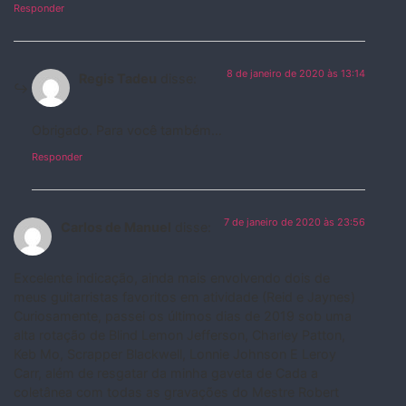
Responder
8 de janeiro de 2020 às 13:14
Regis Tadeu
disse:
Obrigado. Para você também…
Responder
7 de janeiro de 2020 às 23:56
Carlos de Manuel
disse:
Excelente indicação, ainda mais envolvendo dois de
meus guitarristas favoritos em atividade (Reid e Jaynes)
Curiosamente, passei os últimos dias de 2019 sob uma
alta rotação de Blind Lemon Jefferson, Charley Patton,
Keb Mo, Scrapper Blackwell, Lonnie Johnson E Leroy
Carr, além de resgatar da minha gaveta de Cada a
coletânea com todas as gravações do Mestre Robert