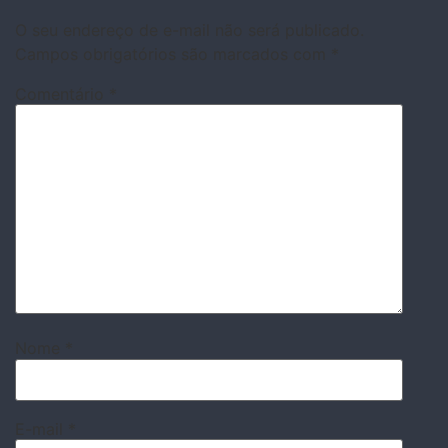
O seu endereço de e-mail não será publicado.
Campos obrigatórios são marcados com
*
Comentário
*
Nome
*
E-mail
*