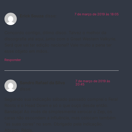
7 de março de 2019 às 18:05
Erick Souza
disse:
Concordo contigo, ótimo disco. Talvez o melhor da
discografia até aqui, junto com o Great Western Valkyrie.
Será que vai ter edição nacional? Vale muito a pena ter
esse objeto em mãos.
Responder
7 de março de 2019 às
Sandro Rafael da Silva
20:45
disse:
Seguindo sua indicação sábado passado comprei o Feral
Roots e o Head Down e só o que ouço desde então.
Bandaça! Ao invés de simplesmente xerocar o Zep, os
caras não escondem a influência, mas colocam também
“as suas cores” no som. Obrigado pela indicação.
Abraço, Régis.