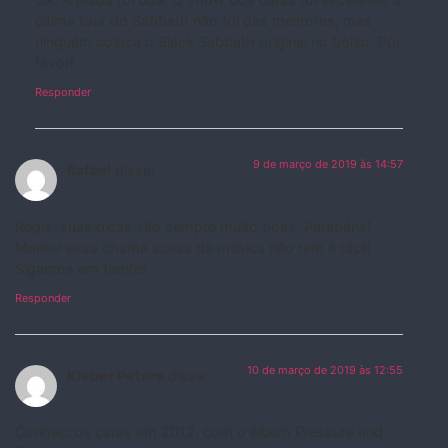
última tour do Sabbath não foi das melhores, mas
ninguém coloca o Black Sabbath original no bolso. Por
favor!
Responder
9 de março de 2019 às 14:57
Rafael
disse:
Regis, suas dicas são sempre muito boas. Parabéns!
Manter essa chama acesa da música não tem é fácil!
Sigamos em frente!
Responder
10 de março de 2019 às 12:55
Kleber Peters
disse:
Conheci os caras em 2012, com o álbum Pressure and