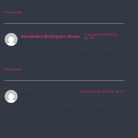
banda.
Responder
2 de abril de 2019 às
Alexandre Rodrigues Alves
08:48
disse:
Disco sensacional mesmo, um dos melhores lançados
pós-2000 realmente.
Responder
18 de abril de 2019 às 18:30
walter carvalho
disse:
Acho que o cd não sai aqui, então já encomendei o meu
importado. Tenho todos os discos deles em cd, e não vai
ser esse que vou deixar de ter só porque nessa “roça”
ninguém mais compra cd hehehe !!