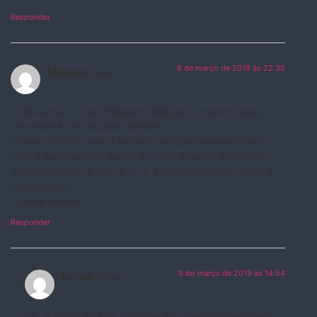
Responder
8 de março de 2019 às 22:35
Marcelo
disse:
Ainda acho o Great Western Walkyrie o melhor deles,
mas este é um discaço também.
Vi eles abrindo para o Sabbath e fiquei impressionado
com a qualidade da banda ao vivo. Mesmo sem telão,
sem iluminação e com o P. A. a 50% colocaram Ozzy e
cia no bolso.
Grande banda!
Responder
9 de março de 2019 às 14:54
Rafael
disse:
Ok. A piada foi boa. O show dos caras foi excelente, a