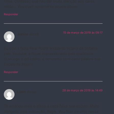
Time. Confesso que não dei muita atenção aos caras
então… Vou ouvir novamente aquele álbum.
Responder
15 de março de 2019 às 09:17
Junior
disse:
Eu ouvi a faixa Feral Roots enquanto estava de bobeira
pelo Youtube, e fiquei impressionado pela qualidade.
Ouvi logo o cd inteiro, e concordo com cada palavra sua.
Excelente álbum!
Responder
28 de março de 2019 às 14:49
Luan
disse:
Tô amando mais o disco a cada faixa que escuto. Muito
obrigado pela indicação, Regis. Vou ficar de olho nessa