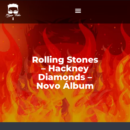
Rolling Stones
– Hackney
Diamonds –
Novo Álbum