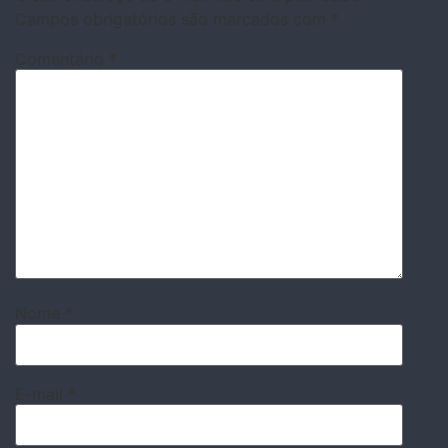
Campos obrigatórios são marcados com
*
Comentário
*
Nome
*
E-mail
*