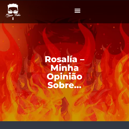
Rosalía –
Minha
Opinião
Sobre…