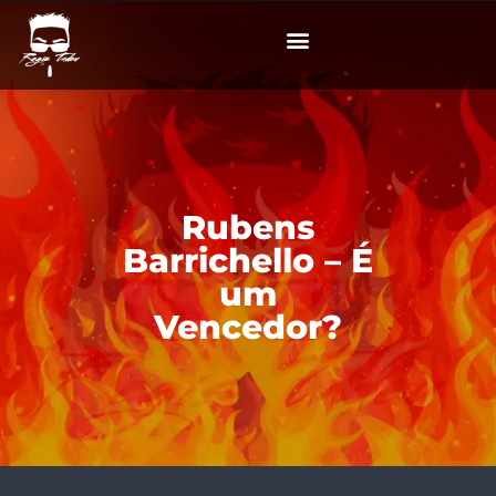
Rubens
Barrichello – É
um
Vencedor?