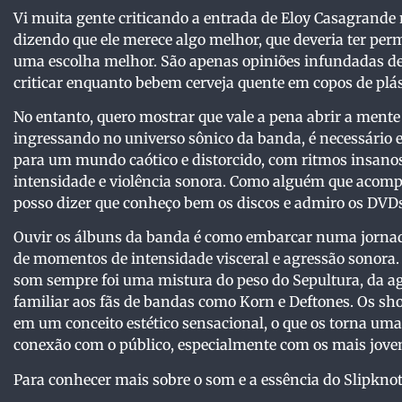
Vi muita gente criticando a entrada de Eloy Casagrande 
dizendo que ele merece algo melhor, que deveria ter per
uma escolha melhor. São apenas opiniões infundadas de 
criticar enquanto bebem cerveja quente em copos de plá
No entanto, quero mostrar que vale a pena abrir a mente
ingressando no universo sônico da banda, é necessário 
para um mundo caótico e distorcido, com ritmos insanos 
intensidade e violência sonora. Como alguém que acomp
posso dizer que conheço bem os discos e admiro os DVDs
Ouvir os álbuns da banda é como embarcar numa jornad
de momentos de intensidade visceral e agressão sonora.
som sempre foi uma mistura do peso do Sepultura, da ag
familiar aos fãs de bandas como Korn e Deftones. Os sh
em um conceito estético sensacional, o que os torna uma
conexão com o público, especialmente com os mais jove
Para conhecer mais sobre o som e a essência do Slipknot