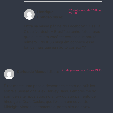
23 de janeiro de 2019 às
Henrique
22:50
Brandão
disse:
Entra na minha página do Facebook ” Kiss Fã
Clube Nordeste – Brasil” eu tenho fotos raras
que eu tirei pra você ter certeza que sou fã
número 1 do KISS ninguém conhece essa
banda mais que eu não tô correto ??
23 de janeiro de 2019 às 13:10
Carlos de Manuel
disse:
É realmente uma pena o desconhecimento do público
sobre a Sensational Alex Harvey Band. Lembrei-me do
som deles tempos atrás no show do agrupamento de
hired guns Dead Dasies, que fizeram um cover de
Midnight Moses, certamente o ponto alto do show.