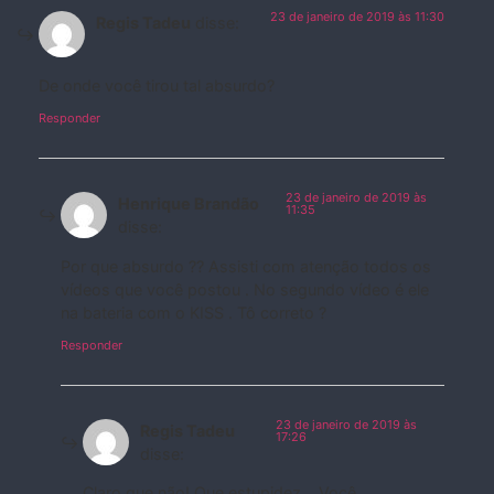
23 de janeiro de 2019 às 11:30
Regis Tadeu
disse:
De onde você tirou tal absurdo?
Responder
23 de janeiro de 2019 às
Henrique Brandão
11:35
disse:
Por que absurdo ?? Assisti com atenção todos os
vídeos que você postou . No segundo vídeo é ele
na bateria com o KISS . Tô correto ?
Responder
23 de janeiro de 2019 às
Regis Tadeu
17:26
disse:
Claro que não! Que estupidez… Você