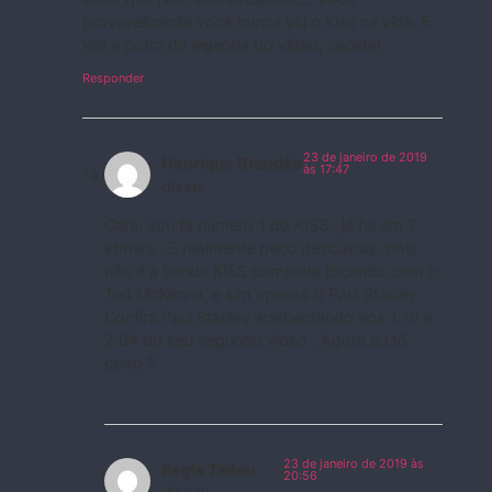
provavelmente você nunca viu o Kiss na vida. E
leia a porra da legenda do vídeo, caceta!
Responder
23 de janeiro de 2019
Henrique Brandão
às 17:47
disse:
Cara, sou fã número 1 do KISS , já fui em 2
shows . E realmente peço desculpas, pois
não é a banda KISS completa tocando com o
Ted McKenna, e sim apenas o Paul Stanley .
Confira Paul Stanley arrebentando aos 1:19 e
2:04 do seu segundo vídeo . Agora eu tô
certo ?
23 de janeiro de 2019 às
Regis Tadeu
20:56