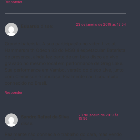
Responder
23 de janeiro de 2019 às 13:54
Eduardo
disse:
Grande baterista. A sua participação no video Live at
Hammersmith Odeon 83 do MSG é espetacular. Baterista
de presença, ainda fez parte de um belo disco ao vivo
gravado no mesmo local em performance de Greg Lake.
Sua performance em Vambo, versão do disco Live, junto
com Cleminson é fabulosa. Realmente não ficou muito
conhecido no Brasil.
Responder
23 de janeiro de 2019 às
Sandro Rafael da Silva
15:56
disse:
Realmente não conhecia o trabalho do cara, mas vendo