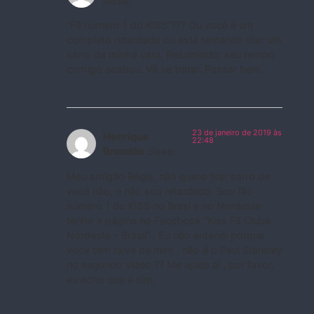
disse:
“Fã número 1 do KISS”??? Ou você é um
completo retardado ou está tentando tirar um
sarro da minha cara. Resumindo: seu tempo
comigo acabou. Vá se tratar. Passar bem.
23 de janeiro de 2019 às
Henrique
22:48
Brandão
disse:
Meu amigão Régis, não quero tirar sarro de
você não, e não sou retardado. Sou fão
número 1 do KISS no Brasi e no Nordeste
tenho a página no Facebook “Kiss Fã Clube
Nordeste – Brasil” . Eu não entendi porque
voce tem raiva de mim , não é o Paul Stanaley
no segundo vídeo ?? Me ajuda aí , por favor,
eu acho que é sim.