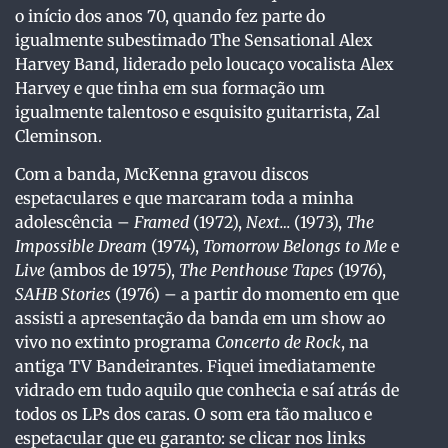
o início dos anos 70, quando fez parte do
igualmente subestimado The Sensational Alex
Harvey Band, liderado pelo loucaço vocalista Alex
Harvey e que tinha em sua formação um
igualmente talentoso e esquisito guitarrista, Zal
Cleminson.
Com a banda, McKenna gravou discos
espetaculares e que marcaram toda a minha
adolescência –
Framed
(1972),
Next…
(1973),
The
Impossible Dream
(1974),
Tomorrow Belongs to Me
e
Live
(ambos de 1975),
The Penthouse Tapes
(1976),
SAHB Stories
(1976) – a partir do momento em que
assisti a apresentação da banda em um show ao
vivo no extinto programa
Concerto de Rock
, na
antiga TV Bandeirantes. Fiquei imediatamente
vidrado em tudo aquilo que conhecia e saí atrás de
todos os LPs dos caras. O som era tão maluco e
espetacular que eu garanto: se clicar nos links