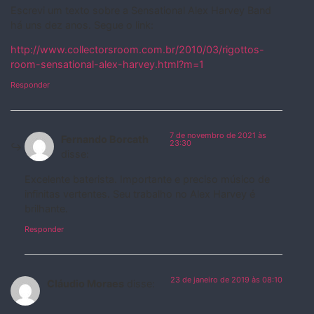
Escrevi um texto sobre a Sensational Alex Harvey Band
há uns dez anos. Segue o link:
http://www.collectorsroom.com.br/2010/03/rigottos-
room-sensational-alex-harvey.html?m=1
Responder
7 de novembro de 2021 às
Fernando Borcath
23:30
disse:
Excelente baterista. Importante e preciso músico de
infinitas vertentes. Seu trabalho no Alex Harvey é
brilhante.
Responder
23 de janeiro de 2019 às 08:10
Cláudio Moraes
disse: