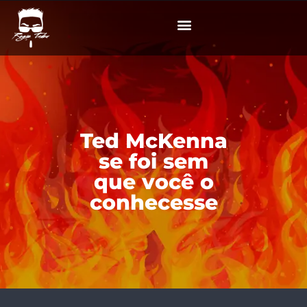
Ted McKenna
se foi sem
que você o
conhecesse