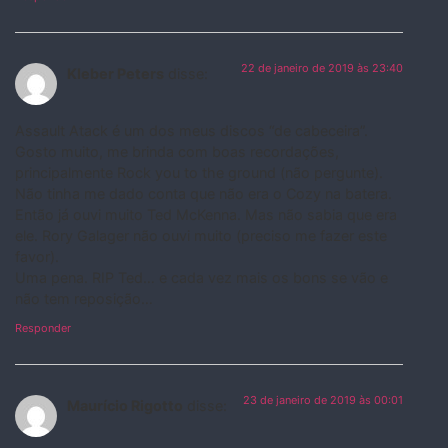
22 de janeiro de 2019 às 23:40
Kleber Peters
disse:
Assault Atack é um dos meus discos “de cabeceira”.
Gosto muito, me brinda com boas recordações,
principalmente Rock you to the ground (não pergunte).
Não tinha me dado conta que não era o Cozy na batera.
Então já ouvi muito Ted McKenna. Mas não sabia que era
ele. Rory Galager não ouvi muito (preciso me fazer este
favor).
Uma pena. RIP Ted… e cada vez mais os bons se vão e
não tem reposição…
Responder
23 de janeiro de 2019 às 00:01
Maurício Rigotto
disse: