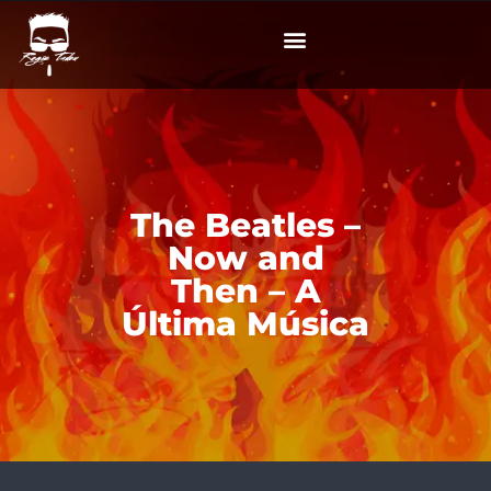
The Beatles –
Now and
Then – A
Última Música