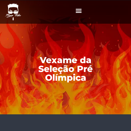
Vexame da
Seleção Pré
Olímpica