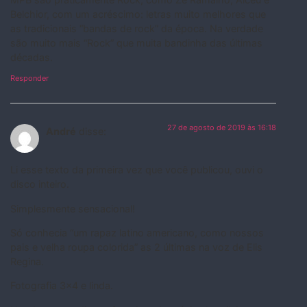
Belchior, com um acréscimo: letras muito melhores que
as tradicionais “bandas de rock” da época. Na verdade
são muito mais “Rock” que muita bandinha das últimas
décadas.
Responder
27 de agosto de 2019 às 16:18
André
disse:
Li esse texto da primeira vez que você publicou, ouvi o
disco inteiro.
Simplesmente sensacional!
Só conhecia “um rapaz latino americano, como nossos
pais e velha roupa colorida” as 2 últimas na voz de Elis
Regina.
Fotografia 3×4 e linda.