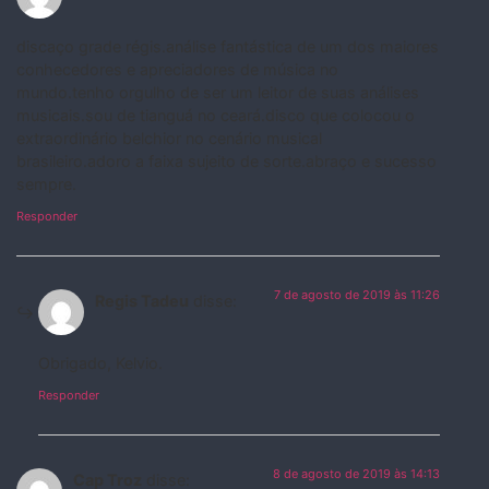
discaço grade régis.análise fantástica de um dos maiores
conhecedores e apreciadores de música no
mundo.tenho orgulho de ser um leitor de suas análises
musicais.sou de tianguá no ceará.disco que colocou o
extraordinário belchior no cenário musical
brasileiro.adoro a faixa sujeito de sorte.abraço e sucesso
sempre.
Responder
7 de agosto de 2019 às 11:26
Regis Tadeu
disse:
Obrigado, Kelvio.
Responder
8 de agosto de 2019 às 14:13
Cap Troz
disse: