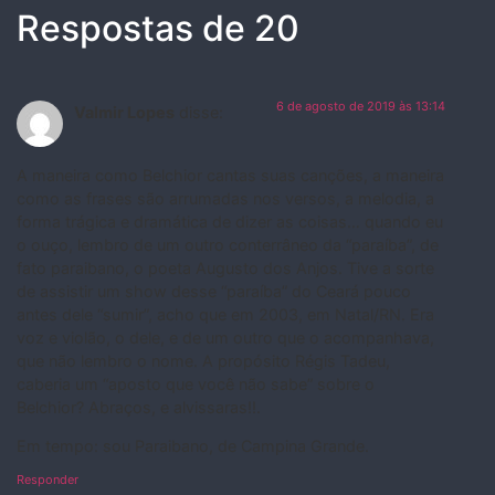
Respostas de 20
6 de agosto de 2019 às 13:14
Valmir Lopes
disse:
A maneira como Belchior cantas suas canções, a maneira
como as frases são arrumadas nos versos, a melodia, a
forma trágica e dramática de dizer as coisas… quando eu
o ouço, lembro de um outro conterrâneo da “paraíba”, de
fato paraibano, o poeta Augusto dos Anjos. Tive a sorte
de assistir um show desse “paraíba” do Ceará pouco
antes dele “sumir”, acho que em 2003, em Natal/RN. Era
voz e violão, o dele, e de um outro que o acompanhava,
que não lembro o nome. A propósito Régis Tadeu,
caberia um “aposto que você não sabe” sobre o
Belchior? Abraços, e alvissaras!!.
Em tempo: sou Paraibano, de Campina Grande.
Responder