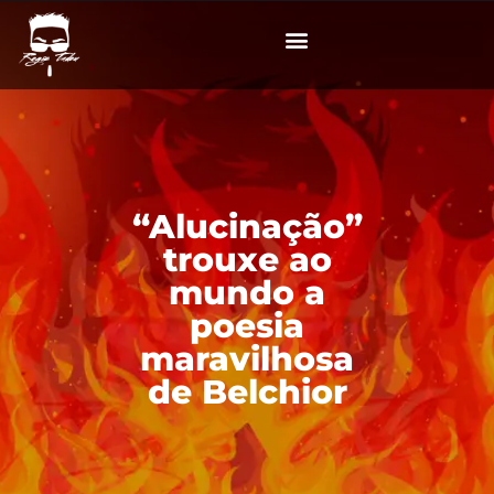
“Alucinação”
trouxe ao
mundo a
poesia
maravilhosa
de Belchior