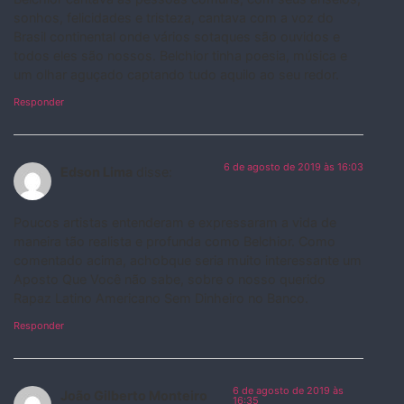
sonhos, felicidades e tristeza, cantava com a voz do
Brasil continental onde vários sotaques são ouvidos e
todos eles são nossos. Belchior tinha poesia, música e
um olhar aguçado captando tudo aquilo ao seu redor.
Responder
6 de agosto de 2019 às 16:03
Edson Lima
disse:
Poucos artistas entenderam e expressaram a vida de
maneira tão realista e profunda como Belchior. Como
comentado acima, achobque seria muito interessante um
Aposto Que Você não sabe, sobre o nosso querido
Rapaz Latino Americano Sem Dinheiro no Banco.
Responder
6 de agosto de 2019 às
João Gilberto Monteiro
16:35