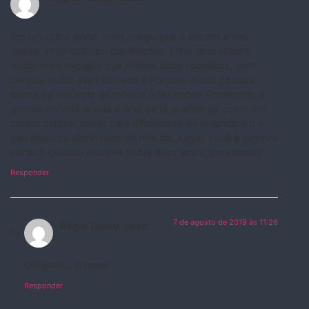
Em um outro texto, mais antigo que o escrito antes
desse, você colocou que Belchior tinha uma atitude
muito mais roqueira que muitos ditos roqueiros, com
certeza muito além de Leds e Purples. A sua postura
diante da indústria da música o fez ímpar. Entretanto, a
grande maioria, o que é uma pena, o enxerga como um
cantor cafona, talvez pela dificuldade de entenderem o
seu discurso disfarçado de música. Legal, você é sempre
certeiro quando escreve sobre essa lenda, parabéns!!!
Responder
7 de agosto de 2019 às 11:26
Regis Tadeu
disse:
Obrigado, Wagner.
Responder