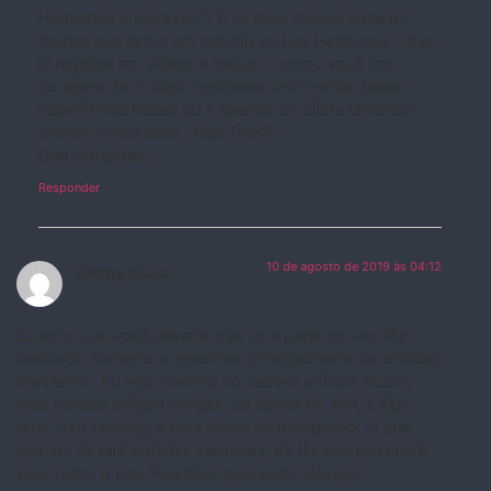
Hermanos o regravou”? E se todo mundo sabe da
bronca que tenho em relação ao Los Hermanos – que
já registrei em vídeos e textos -, como você tem
coragem de vir aqui e escrever uma merda desse
naipe? Você bebeu ou é apenas um idiota tentando
encher o meu saco, “Cap Troz”?
Que estupidez…
Responder
10 de agosto de 2019 às 04:12
Jimmy
disse:
Eu acho que você deveria criar uma parte no seu site
dedicado somente a resenhas, principalmente de artistas
brasileiros. Eu vejo resenha só desses artistas atuais,
mas bandas antigas antigas, da época do vinil, é algo
raro. Isso também é uma forma de divulgação, já que
quando se fala algumas verdades, os fãs não gostam e
vem visitar o site. Parabéns pelo texto. Abraço.