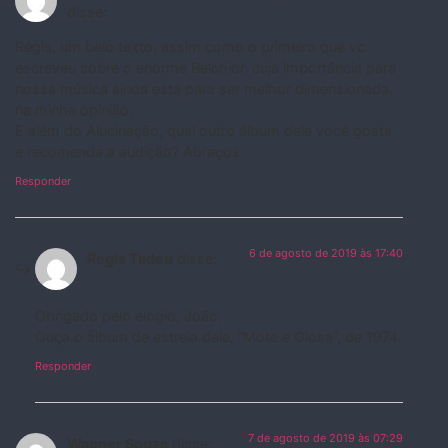
disse:
Régis, um belo texto, assim como o primeiro que vc
escreveu sobre o enorme Belchior, cuja importância para
nossa música ainda está para ser melhor dimensionada,
na minha opinião.
E além do Alucinação, qual outro álbum dele você gosta
e recomenda a audição? Abraços
Responder
6 de agosto de 2019 às 17:40
Regis Tadeu
disse:
Obrigado pelo elogio, João.
Ouça o álbum de estreia dele, “Mote e Glosa”, de 1974.
Responder
7 de agosto de 2019 às 07:29
Wagner Souza
disse: