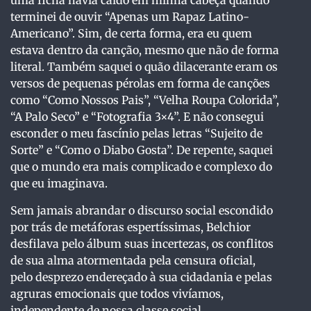
uma ficha havia caído em minha cabeça quando
terminei de ouvir “Apenas um Rapaz Latino-
Americano”. Sim, de certa forma, era eu quem
estava dentro da canção, mesmo que não de forma
literal. Também saquei o quão dilacerante eram os
versos de pequenas pérolas em forma de canções
como “Como Nossos Pais”, “Velha Roupa Colorida”,
“A Palo Seco” e “Fotografia 3×4”. E não consegui
esconder o meu fascínio pelas letras “Sujeito de
Sorte” e “Como o Diabo Gosta”. De repente, saquei
que o mundo era mais complicado e complexo do
que eu imaginava.
Sem jamais abrandar o discurso social escondido
por trás de metáforas espertíssimas, Belchior
desfilava pelo álbum suas incertezas, os conflitos
de sua alma atormentada pela censura oficial,
pelo desprezo endereçado à sua cidadania e pelas
agruras emocionais que todos vivíamos,
independente de nossa classe social.