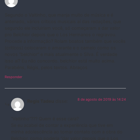
Segundo o Valtinho, que manja muito de música e é
antenado, vários críticos musicais aí das redações, que
segundo ele incluiriam você, só começaram a dar valor
pro Belchior depois que o Los Hermanos o regravou.
Procede a informação? Rolam boatos também que vocês
(críticos) colocaram o amarante e o camelo como os
novos “belchior” e mais atualmente o Silva. É verdade
isso aí? Eu não concordo. belchior está muito acima.
Parabéns, Régis, pelos textos. Abraços
Responder
8 de agosto de 2019 às 14:24
Regis Tadeu
disse:
“Valtinho”??? Quem é esse cara?
Se eu acabei de contar a experiência que tive em
minha adolescência ao tomar contato com a obra do
Belchior, como poderia “dar valor depois que o Los