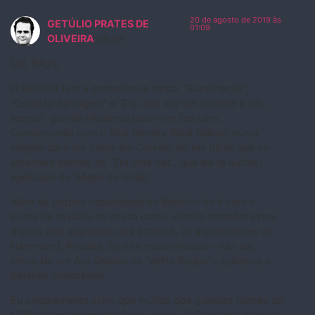
20 de agosto de 2019 às
GETÚLIO PRATES DE
01:09
OLIVEIRA
disse:
Olá, Régis,
O Belchior tem a maravilhosa trinca: “Aluncinação”,
“Coração Selvagem” e “Era uma vez um homem e seu
tempo”, grande influência para mim também.
Conversando com o Rick Ferreira (Raul Seixas) numa
viagem para um show em Curvelo ele me disse que se
amarrava demais no “Era uma vez”, que ele (e outros)
apelidava de “Medo de Avião”.
Além da própria capacidade do Belchior de ir com a
ponta da navalha na nossa carne, admiro também estes
discos pela qualidade dos arranjos, os supertimbres de
Hammond, Rhodes, Synths maravilhosos – não sei,
chuto ter um Arp Quadra na “Velha Roupa” – guitarras e
baterias impecáveis.
Eu sinceramente acho que muitos dos grandes nomes da
MPB são praticamente Rock, como Zé Ramalho, Alceu e