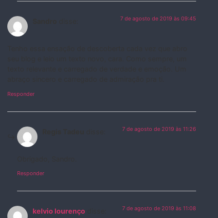
7 de agosto de 2019 às 09:45
Sandro
disse:
Tenho essa ensação de descoberta cada vez que abro
seu blog e leio um texto novo, cara. Como sempre, um
texto relevante e carregado de verdade e emoção. Um
abraço sincero e carregado de admiração pra ti.
Responder
7 de agosto de 2019 às 11:26
Regis Tadeu
disse:
Obrigado, Sandro.
Responder
7 de agosto de 2019 às 11:08
kelvio lourenço
disse: