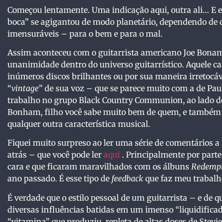
Começou lentamente. Uma indicação aqui, outra ali… E 
boca” se agigantou de modo planetário, dependendo de q
imensuráveis – para o bem e para o mal.
Assim aconteceu com o guitarrista americano Joe Bona
unanimidade dentro do universo guitarrístico. Aquele ca
inúmeros discos brilhantes ou por sua maneira irretocá
“
vintage
” de sua voz – que se parece muito com a de Paul
trabalho no grupo Black Country Communion, ao lado do 
Bonham, filho você sabe muito bem de quem, e também
qualquer outra característica musical.
Fiquei muito surpreso ao ler uma série de comentários a 
atrás – que você pode ler
aqui
. Principalmente por parte
cara e que ficaram maravilhados com os álbuns
Redemp
ano passado. É esse tipo de
feedback
que faz meu trabalh
É verdade que o estilo pessoal de um guitarrista – e de q
diversas influências batidas em um imenso “liquidific
“vitamina” que produziu, repleta de altas doses de Stev