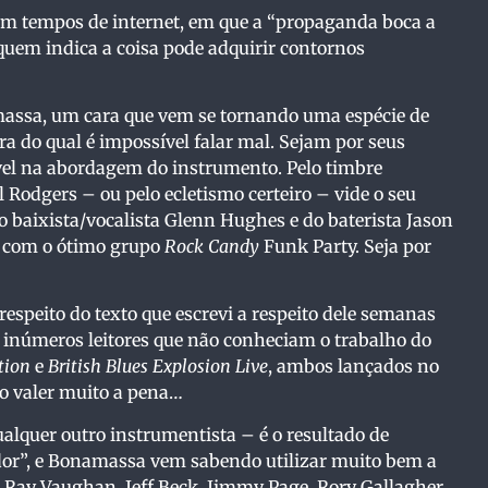
em tempos de internet, em que a “propaganda boca a
uem indica a coisa pode adquirir contornos
massa, um cara que vem se tornando uma espécie de
ra do qual é impossível falar mal. Sejam por seus
vel na abordagem do instrumento. Pelo timbre
 Rodgers – ou pelo ecletismo certeiro – vide o seu
baixista/vocalista Glenn Hughes e do baterista Jason
 com o ótimo grupo
Rock Candy
Funk Party. Seja por
respeito do texto que escrevi a respeito dele semanas
 inúmeros leitores que não conheciam o trabalho do
tion
e
British Blues Explosion Live
, ambos lançados no
o valer muito a pena…
ualquer outro instrumentista – é o resultado de
ador”, e Bonamassa vem sabendo utilizar muito bem a
ie Ray Vaughan, Jeff Beck, Jimmy Page, Rory Gallagher,